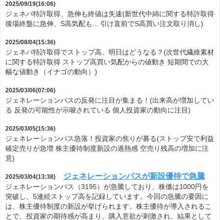
2025/09/19(16:06)
ジェネパ特許取得、急伸も終値は失速(新世代中綿に関する特許取得
後場終盤に急伸、S高気配も... 引け直前でS高買い注文取り消し)
2025/08/04(15:36)
ジェネパ特許取得でストップ高、明日はどうなる？(次世代繊維素材
に関する特許取得 ストップ高買い気配からの値動き 短期間での大
幅な値動き（イナゴの動向）)
2025/03/06(07:06)
ジェネレーションパスの反発に注目が集まる！(出来高が増加してい
る 反発の可能性が示唆されている 個人投資家の動向に注目)
2025/03/05(15:36)
ジェネレーションパス急落！投資家の焦りが募る(ストップ安で利益
確定売りが急増 株主優待制度新設の過熱感 空売り残高の増加に注
意)
ジェネレーションパスが新設優待で急騰
2025/03/04(13:38)
ジェネレーションパス（3195）が急騰しており、株価は1000円を
突破し、5連続ストップ高を記録しています。今回の急騰の要因に
は、株主優待制度の新設が挙げられます。株主優待が導入されるこ
とで、投資家の期待感が高まり、購入意欲が刺激され、結果として