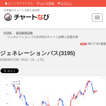
ようこそゲストさん
ユーザ登録
ログイン
日本株のチャート分析とAI分析
T
o
g
g
HOME
個別銘柄診断
l
ジェネレーションパス(3195)のチャート診断と話題分析
e
8/6 17:44 更新
New
n
a
ジェネレーションパス(3195)
v
GENERATION PASS CO.,LTD.
i
g
a
t
i
o
n