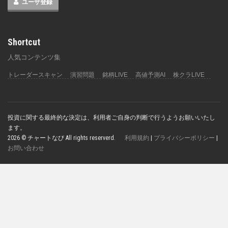
ユーザ登録
Shortcut
人気コンテンツ集
トレーダースキャン
演習問題
銘柄LIVE
高値予測AI
株クラLIVE
投資に関する最終的な決定は、利用者ご自身の判断で行うようお願いいたし
ます。
2026 © チャートなび All rights reserverd.
利用規約
|
プライバシーポリシー
|
お問い合わせ