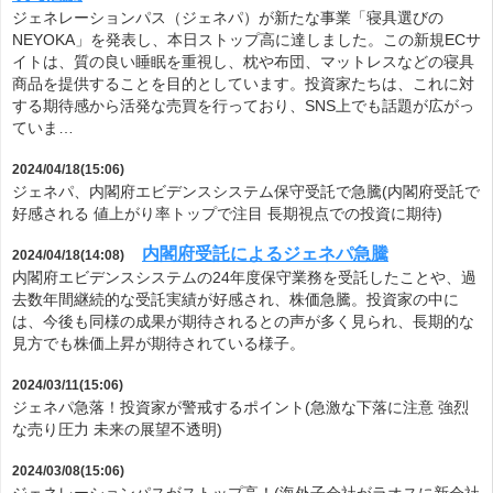
ジェネレーションパス（ジェネパ）が新たな事業「寝具選びの
NEYOKA」を発表し、本日ストップ高に達しました。この新規ECサ
イトは、質の良い睡眠を重視し、枕や布団、マットレスなどの寝具
商品を提供することを目的としています。投資家たちは、これに対
する期待感から活発な売買を行っており、SNS上でも話題が広がっ
ていま…
2024/04/18(15:06)
ジェネパ、内閣府エビデンスシステム保守受託で急騰(内閣府受託で
好感される 値上がり率トップで注目 長期視点での投資に期待)
内閣府受託によるジェネパ急騰
2024/04/18(14:08)
内閣府エビデンスシステムの24年度保守業務を受託したことや、過
去数年間継続的な受託実績が好感され、株価急騰。投資家の中に
は、今後も同様の成果が期待されるとの声が多く見られ、長期的な
見方でも株価上昇が期待されている様子。
2024/03/11(15:06)
ジェネパ急落！投資家が警戒するポイント(急激な下落に注意 強烈
な売り圧力 未来の展望不透明)
2024/03/08(15:06)