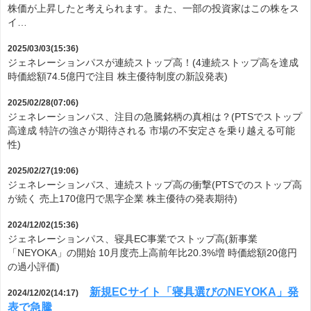
株価が上昇したと考えられます。また、一部の投資家はこの株をス
イ…
2025/03/03(15:36)
ジェネレーションパスが連続ストップ高！(4連続ストップ高を達成
時価総額74.5億円で注目 株主優待制度の新設発表)
2025/02/28(07:06)
ジェネレーションパス、注目の急騰銘柄の真相は？(PTSでストップ
高達成 特許の強さが期待される 市場の不安定さを乗り越える可能
性)
2025/02/27(19:06)
ジェネレーションパス、連続ストップ高の衝撃(PTSでのストップ高
が続く 売上170億円で黒字企業 株主優待の発表期待)
2024/12/02(15:36)
ジェネレーションパス、寝具EC事業でストップ高(新事業
「NEYOKA」の開始 10月度売上高前年比20.3%増 時価総額20億円
の過小評価)
新規ECサイト「寝具選びのNEYOKA」発
2024/12/02(14:17)
表で急騰