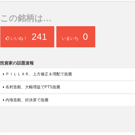
この銘柄は…
241
0
いいね！
いまいち
投資家の話題速報
ＰＩＬＬＡＲ、上方修正＆増配で急騰
名村造船、大幅増益でPTS急騰
内海造船、好決算で急騰