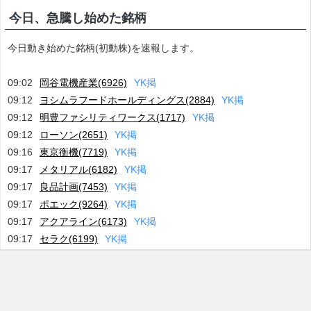
今日、急騰し始めた銘柄
今日動き始めた銘柄(初動株)を速報します。
09:02
岡谷電機産業(6926)
Y
K
掲
09:12
ヨシムラフードホールディングス(2884)
Y
K
掲
09:12
明豊ファシリティワークス(1717)
Y
K
掲
09:12
ローソン(2651)
Y
K
掲
09:16
東京衡機(7719)
Y
K
掲
09:17
メタリアル(6182)
Y
K
掲
09:17
良品計画(7453)
Y
K
掲
09:17
ポエック(9264)
Y
K
掲
09:17
アクアライン(6173)
Y
K
掲
09:17
セラク(6199)
Y
K
掲