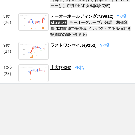
ャーとして初のピボタル試験突破)
8位
テーオーホールディングス(9812)
Y
K
掲
(26)
テーオーグループが好調、株価急
AIコメント
騰(木材関連で好決算 インパクトのある値動き
投資家の関心高まる)
9位
ラストワンマイル(9252)
Y
K
掲
(24)
10位
山大(7426)
Y
K
掲
(23)