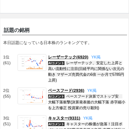
話題の銘柄
本日話題になっている日本株のランキングです。
1位
レーザーテック(6920)
Y
K
掲
(61)
レーザーテック、安定した上昇と
AIコメント
高い流動性に注目(日経平均に関係ない次元の
動き マザーズ売買代金の6倍 一か月で5785円
上昇)
2位
ベースフード(2936)
Y
K
掲
(55)
ベースフード決算でストップ安
AIコメント
大幅下落衝撃(決算発表後の大幅下落 赤字縮小
を上方修正 投資家の売り殺到)
3位
キャスター(9331)
Y
K
掲
(51)
キャスターの株価が急落！注目ポ
AIコメント