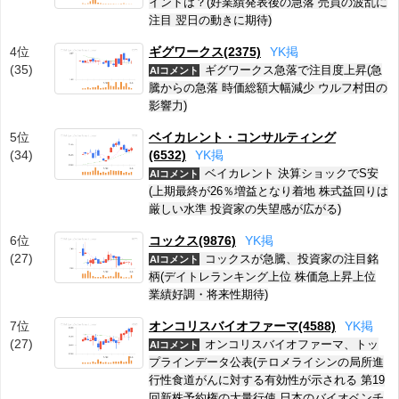
イントは？(好業績発表後の急落 売買の波乱に
注目 翌日の動きに期待)
4位
ギグワークス(2375)
Y
K
掲
(35)
ギグワークス急落で注目度上昇(急
AIコメント
騰からの急落 時価総額大幅減少 ウルフ村田の
影響力)
5位
ベイカレント・コンサルティング
(34)
(6532)
Y
K
掲
ベイカレント 決算ショックでS安
AIコメント
(上期最終が26％増益となり着地 株式益回りは
厳しい水準 投資家の失望感が広がる)
6位
コックス(9876)
Y
K
掲
(27)
コックスが急騰、投資家の注目銘
AIコメント
柄(デイトレランキング上位 株価急上昇上位
業績好調・将来性期待)
7位
オンコリスバイオファーマ(4588)
Y
K
掲
(27)
オンコリスバイオファーマ、トッ
AIコメント
プラインデータ公表(テロメライシンの局所進
行性食道がんに対する有効性が示される 第19
回新株予約権の大量行使 日本のバイオベンチ