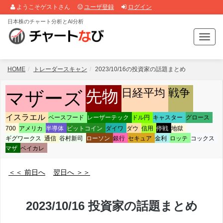
ようこそゲストさん
ユーザ登録
ログイン
日本株のチャート分析とAI分析
T
o
g
g
HOME
トレーダースキャン
2023/10/16の投資家の話題まとめ
l
e
日経平均
戦争
先物
マザーズ
n
a
イスラエル
v
ベースフード
レーザーテック
ドル円
キャスター
グロース
i
700
アメリカ
半導体
ビットコイン
ダイワ
ダウ
信用
停戦
地獄
g
ギグワークス
通信
谷村新司
ローソン
銀行
セキュア
金利
ロッテ
コックス
a
マザ
ベイカレ
t
i
＜＜ 前日へ
翌日へ ＞＞
o
n
2023/10/16 投資家の話題まとめ