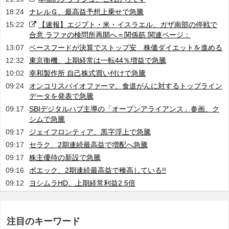
18:24
ナレルＧ、最高益予想上乗せで急騰
15:22
【速報】エジプト・米・イスラエル、ガザ南部の停戦で
合意 ラファの検問所再開へ＝関係筋 関連ページ：
13:07
ベースフードが決算でストップ安 株価ダイエットを進める
12:32
東京衡機、上期経常は一転44％増益で急騰
10:02
幸和製作所 自己株式買い付けで急騰
09:24
オンコリスバイオファーマ、食道がんに対するトップライン
データを発表で急騰
09:17
SBIデジタルハブ主導の「オープンアライアンス」参画、ク
シムで急騰
09:17
ジェイフロンティア、黒字浮上で急騰
09:17
セラク、2期連続最高益で増配へ急騰
09:17
株主優待の新設で急騰
09:16
ポエック、2期連続最高益で種高している!!
09:12
ヨシムラHD、上期経常利益2.5倍
注目のキーワード