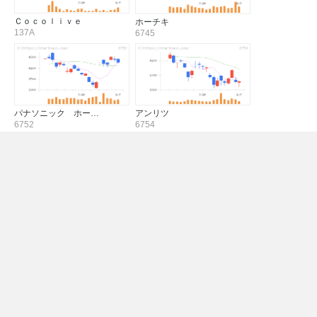
Ｃｏｃｏｌｉｖｅ
ホーチキ
137A
6745
パナソニック ホー…
アンリツ
6752
6754