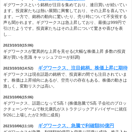
ギグワークスという銘柄が注目を集めており、連日買いが続いてい
ます。投資家たちは熱い展開に興奮しており、その上昇を喜んでい
ます。一方で、銘柄の動向に驚いたり、売り時について不安視する
声も聞かれます。ギグワークスは急上昇しており、最後は999円で
引けたようです。投資家たちはその上昇について驚きや喜びを表
し…
2023/10/10(15:06)
ギグワークスが驚異的な上昇を見せる(大幅な株価上昇 多数の投資
家が買いを意識 キャッシュフローが好調)
ギグワークス、注目銘柄。株価上昇に期待
2023/10/10(14:52)
ギグワークスは現在話題の銘柄で、投資家の間でも注目されていま
す。株価は上昇傾向にあるが、空売りの存在もある。株価の動きは
激しく、変動リスクは高い。
2023/10/06(15:06)
ギグワークス、話題になってS高！(株価急騰でS高 子会社のブロッ
クチェーンゲームで秋元康氏がストラテジックアドバイザーに就任
9/26に上場したが2.9倍に成長)
ギグワークス、急騰で利確額80億円
2023/10/06(11:10)