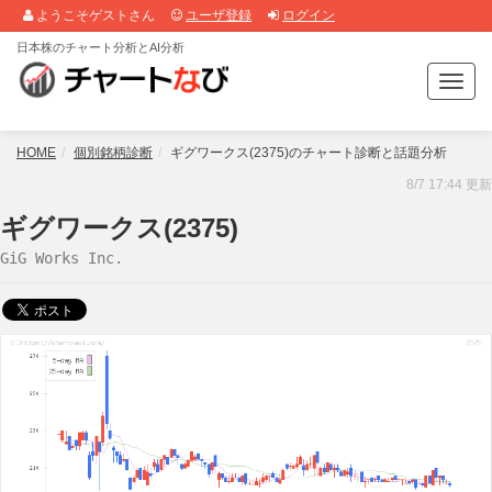
ようこそゲストさん
ユーザ登録
ログイン
日本株のチャート分析とAI分析
T
o
g
g
HOME
個別銘柄診断
ギグワークス(2375)のチャート診断と話題分析
l
8/7 17:44 更新
e
n
ギグワークス(2375)
a
GiG Works Inc.
v
i
g
a
t
i
o
n