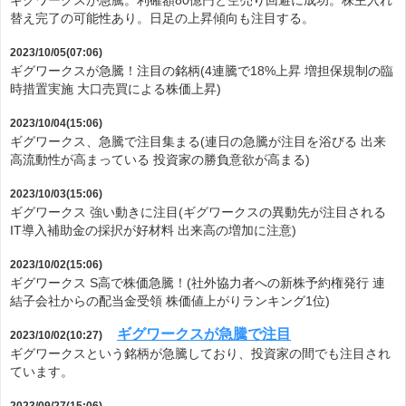
ギグワークスが急騰。利確額80億円と空売り回避に成功。株主入れ
替え完了の可能性あり。日足の上昇傾向も注目する。
2023/10/05(07:06)
ギグワークスが急騰！注目の銘柄(4連騰で18%上昇 増担保規制の臨
時措置実施 大口売買による株価上昇)
2023/10/04(15:06)
ギグワークス、急騰で注目集まる(連日の急騰が注目を浴びる 出来
高流動性が高まっている 投資家の勝負意欲が高まる)
2023/10/03(15:06)
ギグワークス 強い動きに注目(ギグワークスの異動先が注目される
IT導入補助金の採択が好材料 出来高の増加に注意)
2023/10/02(15:06)
ギグワークス S高で株価急騰！(社外協力者への新株予約権発行 連
結子会社からの配当金受領 株価値上がりランキング1位)
ギグワークスが急騰で注目
2023/10/02(10:27)
ギグワークスという銘柄が急騰しており、投資家の間でも注目され
ています。