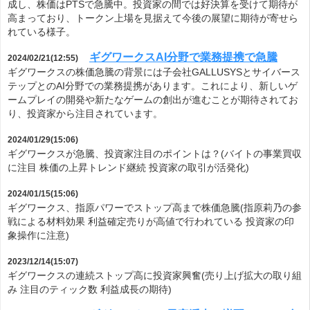
成し、株価はPTSで急騰中。投資家の間では好決算を受けて期待が
高まっており、トークン上場を見据えて今後の展望に期待が寄せら
れている様子。
ギグワークスAI分野で業務提携で急騰
2024/02/21(12:55)
ギグワークスの株価急騰の背景には子会社GALLUSYSとサイバース
テップとのAI分野での業務提携があります。これにより、新しいゲ
ームプレイの開発や新たなゲームの創出が進むことが期待されてお
り、投資家から注目されています。
2024/01/29(15:06)
ギグワークスが急騰、投資家注目のポイントは？(バイトの事業買収
に注目 株価の上昇トレンド継続 投資家の取引が活発化)
2024/01/15(15:06)
ギグワークス、指原パワーでストップ高まで株価急騰(指原莉乃の参
戦による材料効果 利益確定売りが高値で行われている 投資家の印
象操作に注意)
2023/12/14(15:07)
ギグワークスの連続ストップ高に投資家興奮(売り上げ拡大の取り組
み 注目のティック数 利益成長の期待)