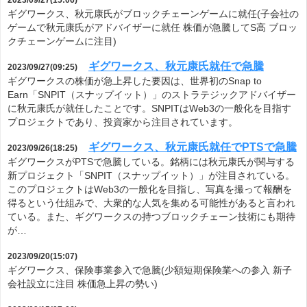
2023/09/27(15:06)
ギグワークス、秋元康氏がブロックチェーンゲームに就任(子会社の
ゲームで秋元康氏がアドバイザーに就任 株価が急騰してS高 ブロッ
クチェーンゲームに注目)
ギグワークス、秋元康氏就任で急騰
2023/09/27(09:25)
ギグワークスの株価が急上昇した要因は、世界初のSnap to
Earn「SNPIT（スナップイット）」のストラテジックアドバイザー
に秋元康氏が就任したことです。SNPITはWeb3の一般化を目指す
プロジェクトであり、投資家から注目されています。
ギグワークス、秋元康氏就任でPTSで急騰
2023/09/26(18:25)
ギグワークスがPTSで急騰している。銘柄には秋元康氏が関与する
新プロジェクト「SNPIT（スナップイット）」が注目されている。
このプロジェクトはWeb3の一般化を目指し、写真を撮って報酬を
得るという仕組みで、大衆的な人気を集める可能性があると言われ
ている。また、ギグワークスの持つブロックチェーン技術にも期待
が…
2023/09/20(15:07)
ギグワークス、保険事業参入で急騰(少額短期保険業への参入 新子
会社設立に注目 株価急上昇の勢い)