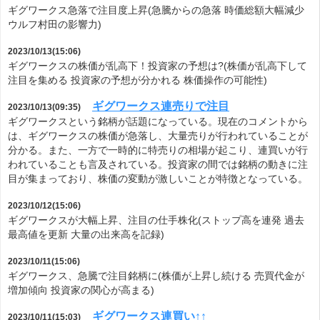
ギグワークス急落で注目度上昇(急騰からの急落 時価総額大幅減少
ウルフ村田の影響力)
2023/10/13(15:06)
ギグワークスの株価が乱高下！投資家の予想は?(株価が乱高下して
注目を集める 投資家の予想が分かれる 株価操作の可能性)
ギグワークス連売りで注目
2023/10/13(09:35)
ギグワークスという銘柄が話題になっている。現在のコメントから
は、ギグワークスの株価が急落し、大量売りが行われていることが
分かる。また、一方で一時的に特売りの相場が起こり、連買いが行
われていることも言及されている。投資家の間では銘柄の動きに注
目が集まっており、株価の変動が激しいことが特徴となっている。
2023/10/12(15:06)
ギグワークスが大幅上昇、注目の仕手株化(ストップ高を連発 過去
最高値を更新 大量の出来高を記録)
2023/10/11(15:06)
ギグワークス、急騰で注目銘柄に(株価が上昇し続ける 売買代金が
増加傾向 投資家の関心が高まる)
ギグワークス連買い↑↑
2023/10/11(15:03)