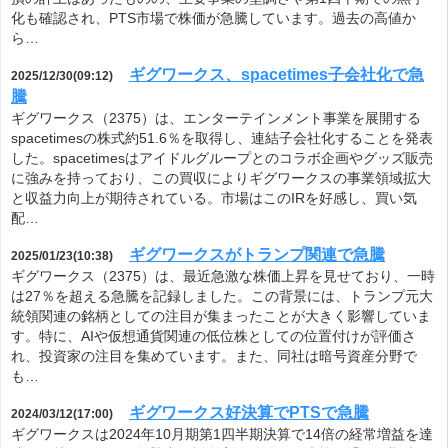
化も確認され、PTS市場で株価が急騰しています。過去の高値か
ら…
ギグワークス、spacetimes子会社化で急
2025/12/30(09:12)
騰
ギグワークス（2375）は、エンターテインメント事業を展開する
spacetimesの株式約51.6％を取得し、連結子会社化することを発表
した。spacetimesはアイドルグループとのコラボ企画やグッズ販売
に強みを持っており、この買収によりギグワークスの事業領域拡大
と収益力向上が期待されている。市場はこのIRを好感し、買い気
配…
ギグワークスがトランプ関連で急騰
2025/01/23(10:38)
ギグワークス（2375）は、最近急激な株価上昇を見せており、一時
は27％を超える急騰を記録しました。この背景には、トランプ元大
統領関連の銘柄としての注目が集まったことが大きく影響していま
す。特に、AIや仮想通貨関連の低位株としての位置付けが評価さ
れ、投資家の注目を集めています。また、同社は暗号資産分野で
も…
ギグワークス好決算でPTSで急騰
2024/03/12(17:00)
ギグワークスは2024年10月期第1四半期決算で14倍の経常増益を達