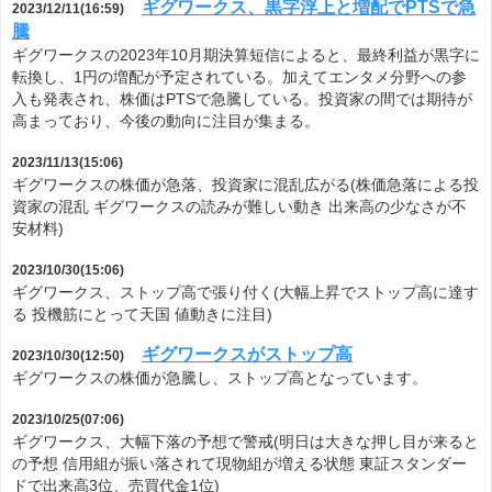
ギグワークス、黒字浮上と増配でPTSで急
2023/12/11(16:59)
騰
ギグワークスの2023年10月期決算短信によると、最終利益が黒字に
転換し、1円の増配が予定されている。加えてエンタメ分野への参
入も発表され、株価はPTSで急騰している。投資家の間では期待が
高まっており、今後の動向に注目が集まる。
2023/11/13(15:06)
ギグワークスの株価が急落、投資家に混乱広がる(株価急落による投
資家の混乱 ギグワークスの読みが難しい動き 出来高の少なさが不
安材料)
2023/10/30(15:06)
ギグワークス、ストップ高で張り付く(大幅上昇でストップ高に達す
る 投機筋にとって天国 値動きに注目)
ギグワークスがストップ高
2023/10/30(12:50)
ギグワークスの株価が急騰し、ストップ高となっています。
2023/10/25(07:06)
ギグワークス、大幅下落の予想で警戒(明日は大きな押し目が来ると
の予想 信用組が振い落されて現物組が増える状態 東証スタンダー
ドで出来高3位、売買代金1位)