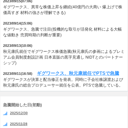
2023/09/15(07:06)
ギグワークス、異常な株価上昇を継続(40億円の大商い 爆上げで株
価高すぎ 材料の強さが理解できる)
2023/09/14(15:06)
ギグワークス、急騰で注目(投機的な取引が活発化 材料による大幅
な値動き 売買時期の判断が重要)
2023/09/13(10:06)
秋元康氏就任でギグワークス株価急騰(秋元康氏の参画によるプレミ
アム会員制度創設計画 日本直販の黒字見通し NIDTとのパートナー
シップ)
ギグワークス、秋元康就任でPTSで急騰
2023/09/11(16:58)
ギグワークスが決算と配当修正を発表。同時に子会社株譲渡および
秋元康氏の総合プロデューサー就任を公表。PTSで急騰している。
急騰開始した日(初動)
2025/12/30
2025/11/28