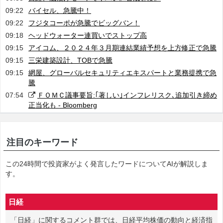
09:22
バイセル、急騰中！
09:22
フジタコーポが急騰でビッグバン！
09:18
ヘッドウォーター連買いでストップ高
09:15
アイコム、２０２４年３月期連結業績予想を上方修正で急騰
09:15
三栄建築設計、TOBで急騰
09:15
網屋、グローバルセキュリティエキスパートと業務提携で急
騰
07:54
ＦＯＭＣ議事要旨:｢著しい｣インフレリスク､追加引き締め
正当化も - Bloomberg
注目のキーワード
この24時間で投資家がよく発言したワードについてAIが解説しま
す。
日経
「日経」に関するコメント群では、日経平均株価の動向と経済指