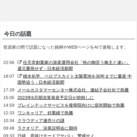
今日の話題
投資家の間で話題になった銘柄やWEBページをAIで速報します。
22:56
任天堂創業家の資産運用会社「他の物言う株主と違い」
還元重視せず - 日本経済新聞
18:07
積水化学、ペロブスカイト太陽電池を30年までに量産 中
国勢追う - 日本経済新聞
17:28
メールカスタマーセンター株式会社、連結子会社化で急騰
15:05
2023年6月期決算発表予定日が前倒しに
14:59
ブレインテックサービスを接骨院向けに提供開始で急騰
12:33
ワンキャリア、好業績で急騰
10:34
クラウディア連売りの謎
09:48
ラクオリア、決算説明会に期待
09:33
日経、底抜けモードでヤバい。警戒せよ。