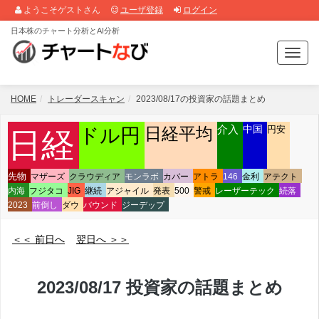
ようこそゲストさん
ユーザ登録
ログイン
日本株のチャート分析とAI分析
T
o
g
g
HOME
トレーダースキャン
2023/08/17の投資家の話題まとめ
l
e
介入
中国
日経平均
円安
ドル円
日経
n
a
v
先物
マザーズ
クラウディア
モンラボ
カバー
アトラ
146
金利
アテクト
i
内海
フジタコ
JIG
継続
アジャイル
発表
500
警戒
レーザーテック
続落
g
2023
前倒し
ダウ
バウンド
ジーデップ
a
t
＜＜ 前日へ
翌日へ ＞＞
i
o
n
2023/08/17 投資家の話題まとめ