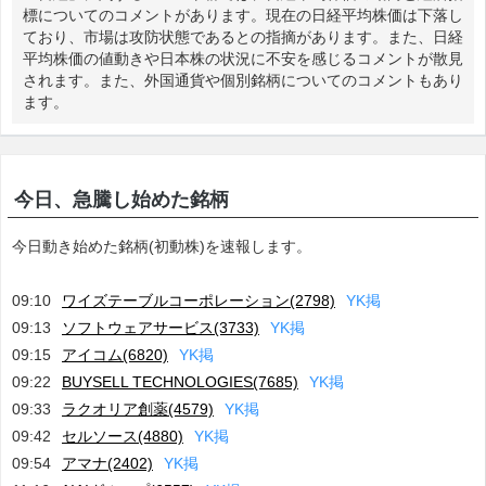
標についてのコメントがあります。現在の日経平均株価は下落し
ており、市場は攻防状態であるとの指摘があります。また、日経
平均株価の値動きや日本株の状況に不安を感じるコメントが散見
されます。また、外国通貨や個別銘柄についてのコメントもあり
ます。
今日、急騰し始めた銘柄
今日動き始めた銘柄(初動株)を速報します。
09:10
ワイズテーブルコーポレーション(2798)
Y
K
掲
09:13
ソフトウェアサービス(3733)
Y
K
掲
09:15
アイコム(6820)
Y
K
掲
09:22
BUYSELL TECHNOLOGIES(7685)
Y
K
掲
09:33
ラクオリア創薬(4579)
Y
K
掲
09:42
セルソース(4880)
Y
K
掲
09:54
アマナ(2402)
Y
K
掲