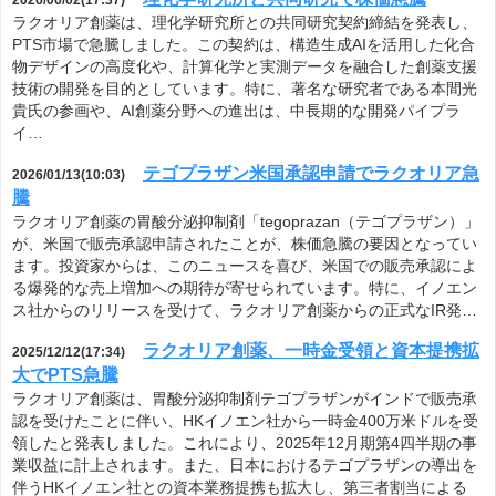
2026/06/02(17:37)
ラクオリア創薬は、理化学研究所との共同研究契約締結を発表し、
PTS市場で急騰しました。この契約は、構造生成AIを活用した化合
物デザインの高度化や、計算化学と実測データを融合した創薬支援
技術の開発を目的としています。特に、著名な研究者である本間光
貴氏の参画や、AI創薬分野への進出は、中長期的な開発パイプラ
イ…
テゴプラザン米国承認申請でラクオリア急
2026/01/13(10:03)
騰
ラクオリア創薬の胃酸分泌抑制剤「tegoprazan（テゴプラザン）」
が、米国で販売承認申請されたことが、株価急騰の要因となってい
ます。投資家からは、このニュースを喜び、米国での販売承認によ
る爆発的な売上増加への期待が寄せられています。特に、イノエン
ス社からのリリースを受けて、ラクオリア創薬からの正式なIR発…
ラクオリア創薬、一時金受領と資本提携拡
2025/12/12(17:34)
大でPTS急騰
ラクオリア創薬は、胃酸分泌抑制剤テゴプラザンがインドで販売承
認を受けたことに伴い、HKイノエン社から一時金400万米ドルを受
領したと発表しました。これにより、2025年12月期第4四半期の事
業収益に計上されます。また、日本におけるテゴプラザンの導出を
伴うHKイノエン社との資本業務提携も拡大し、第三者割当による