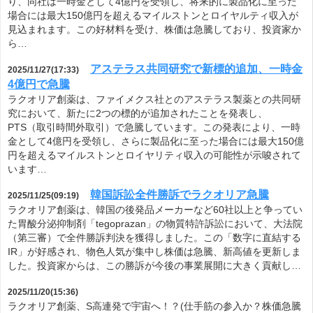
り、同社は一時金として4億円を受領し、将来的に製品化に至った
場合には最大150億円を超えるマイルストンとロイヤルティ収入が
見込まれます。この好材料を受け、株価は急騰しており、投資家か
ら…
アステラス共同研究で新標的追加、一時金
2025/11/27(17:33)
4億円で急騰
ラクオリア創薬は、ファイメクス社とのアステラス製薬との共同研
究において、新たに2つの標的が追加されたことを発表し、
PTS（取引時間外取引）で急騰しています。この発表により、一時
金として4億円を受領し、さらに製品化に至った場合には最大150億
円を超えるマイルストンとロイヤリティ収入の可能性が示唆されて
います…
韓国訴訟全件勝訴でラクオリア急騰
2025/11/25(09:19)
ラクオリア創薬は、韓国の後発品メーカーなど60社以上と争ってい
た胃酸分泌抑制剤「tegoprazan」の物質特許訴訟において、大法院
（第三審）で全件勝訴判決を獲得しました。この「数字に直結する
IR」が好感され、物色人気が集中し株価は急騰、新高値を更新しま
した。投資家からは、この勝訴が今後の事業展開に大きく貢献し…
2025/11/20(15:36)
ラクオリア創薬、S高連発で宇宙へ！？(仕手筋の参入か？株価急騰