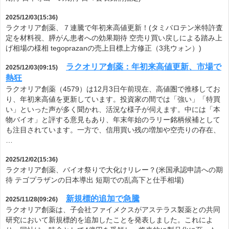
2025/12/03(15:36)
ラクオリア創薬、７連騰で年初来高値更新！(タミバロテン米特許査
定を材料視、膵がん患者への効果期待 空売り買い戻しによる踏み上
げ相場の様相 tegoprazanの売上目標上方修正（3兆ウォン）)
ラクオリア創薬：年初来高値更新、市場で
2025/12/03(09:15)
熱狂
ラクオリア創薬（4579）は12月3日午前現在、高値圏で推移してお
り、年初来高値を更新しています。投資家の間では「強い」「特買
い」といった声が多く聞かれ、活況な様子が伺えます。中には「本
物バイオ」と評する意見もあり、年末年始のラリー銘柄候補として
も注目されています。一方で、信用買い残の増加や空売りの存在、
…
2025/12/02(15:36)
ラクオリア創薬、バイオ祭りで大化けリレー？(米国承認申請への期
待 テゴプラザンの日本導出 短期での乱高下と仕手相場)
新規標的追加で急騰
2025/11/28(09:26)
ラクオリア創薬は、子会社ファイメクスがアステラス製薬との共同
研究において新規標的を追加したことを発表しました。これによ