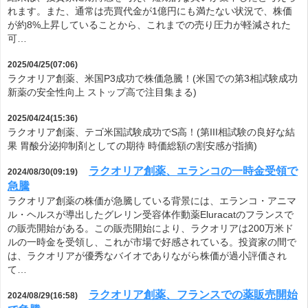
れます。また、通常は売買代金が1億円にも満たない状況で、株価
が約8%上昇していることから、これまでの売り圧力が軽減された
可…
2025/04/25(07:06)
ラクオリア創薬、米国P3成功で株価急騰！(米国での第3相試験成功
新薬の安全性向上 ストップ高で注目集まる)
2025/04/24(15:36)
ラクオリア創薬、テゴ米国試験成功でS高！(第III相試験の良好な結
果 胃酸分泌抑制剤としての期待 時価総額の割安感が指摘)
ラクオリア創薬、エランコの一時金受領で
2024/08/30(09:19)
急騰
ラクオリア創薬の株価が急騰している背景には、エランコ・アニマ
ル・ヘルスが導出したグレリン受容体作動薬Eluracatのフランスで
の販売開始がある。この販売開始により、ラクオリアは200万米ド
ルの一時金を受領し、これが市場で好感されている。投資家の間で
は、ラクオリアが優秀なバイオでありながら株価が過小評価され
て…
ラクオリア創薬、フランスでの薬販売開始
2024/08/29(16:58)