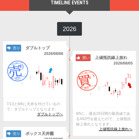
TIMELINE EVENTS
2026
ダブルトップ
売り
2026/08/06
上値抵抗線上放れ
買い
2026/08/05
7/13と8/6に天井を付けているの
で、ダブルトップとなります。
8/5に、過去20日間の最高値であ
ダブルトップへ
る492円を超えたので、上値抵抗
線上放れとなります。
上値抵抗線上放れへ
ボックス天井圏
売り