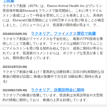
で急騰
ラクオリア創薬（4579）は、Elanco Animal Health Inc.がグレリン
受容体作動薬Eluracatをフランスで販売開始し、これに伴うマイル
ストン達成によって一時金を受領したことを発表しました。具体的
には、Eluracatの販売開始により200万米ドルを受け取ることが確定
しました。このニュースにより、投資家の期待感が高まり、ラ…
ラクオリア、ファイメクス買収で急騰
2024/02/15(09:30)
ラクオリア創薬がファイメクスを子会社化し、最新のTPD技術を獲
得したことで急騰しています。ファイメクスは標的プログラムごと
にマイルストンを受け取る契約を結んでおり、成長に期待が寄せら
れています。投資家のコメントからは、ポジティブな意見が多く見
られ、期待感が高まっています。
2023/12/07(15:06)
ラクオリア創薬が爆上げ！驚異的な治療効果に注目の的(画期的な治
療薬の開発が話題に 株価が急騰中で大注目 治験結果に期待が高ま
る)
ラクオリア、決算説明会に期待
2023/08/17(09:48)
ラクオリアの株価が急騰しています。投資家は決算説明会や大型契
約の情報に期待しており、株価の上昇を好感しています。