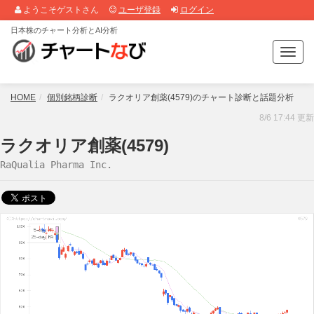
ようこそゲストさん
ユーザ登録
ログイン
日本株のチャート分析とAI分析
T
o
g
g
HOME
個別銘柄診断
ラクオリア創薬(4579)のチャート診断と話題分析
l
8/6 17:44 更新
e
n
ラクオリア創薬(4579)
a
RaQualia Pharma Inc.
v
i
g
a
t
i
o
n