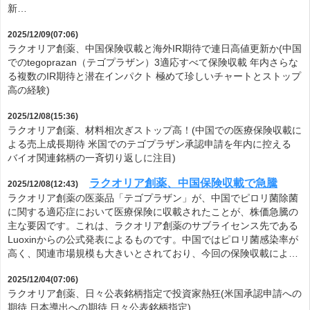
新…
2025/12/09(07:06)
ラクオリア創薬、中国保険収載と海外IR期待で連日高値更新か(中国
でのtegoprazan（テゴプラザン）3適応すべて保険収載 年内さらな
る複数のIR期待と潜在インパクト 極めて珍しいチャートとストップ
高の経験)
2025/12/08(15:36)
ラクオリア創薬、材料相次ぎストップ高！(中国での医療保険収載に
よる売上成長期待 米国でのテゴプラザン承認申請を年内に控える
バイオ関連銘柄の一斉切り返しに注目)
ラクオリア創薬、中国保険収載で急騰
2025/12/08(12:43)
ラクオリア創薬の医薬品「テゴプラザン」が、中国でピロリ菌除菌
に関する適応症において医療保険に収載されたことが、株価急騰の
主な要因です。これは、ラクオリア創薬のサブライセンス先である
Luoxinからの公式発表によるものです。中国ではピロリ菌感染率が
高く、関連市場規模も大きいとされており、今回の保険収載によ…
2025/12/04(07:06)
ラクオリア創薬、日々公表銘柄指定で投資家熱狂(米国承認申請への
期待 日本導出への期待 日々公表銘柄指定)