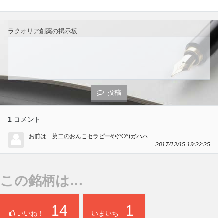
ラクオリア創薬の掲示板
投稿
1
コメント
お前は 第二のおんこセラピーや(^O^)ガハハ
2017/12/15 19:22:25
この銘柄は…
14
1
いいね！
いまいち