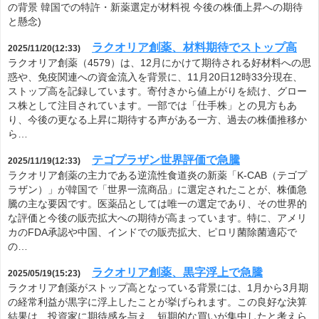
の背景 韓国での特許・新薬選定が材料視 今後の株価上昇への期待
と懸念)
ラクオリア創薬、材料期待でストップ高
2025/11/20(12:33)
ラクオリア創薬（4579）は、12月にかけて期待される好材料への思
惑や、免疫関連への資金流入を背景に、11月20日12時33分現在、
ストップ高を記録しています。寄付きから値上がりを続け、グロー
ス株として注目されています。一部では「仕手株」との見方もあ
り、今後の更なる上昇に期待する声がある一方、過去の株価推移か
ら…
テゴプラザン世界評価で急騰
2025/11/19(12:33)
ラクオリア創薬の主力である逆流性食道炎の新薬「K-CAB（テゴプ
ラザン）」が韓国で「世界一流商品」に選定されたことが、株価急
騰の主な要因です。医薬品としては唯一の選定であり、その世界的
な評価と今後の販売拡大への期待が高まっています。特に、アメリ
カのFDA承認や中国、インドでの販売拡大、ピロリ菌除菌適応で
の…
ラクオリア創薬、黒字浮上で急騰
2025/05/19(15:23)
ラクオリア創薬がストップ高となっている背景には、1月から3月期
の経常利益が黒字に浮上したことが挙げられます。この良好な決算
結果は、投資家に期待感を与え、短期的な買いが集中したと考えら