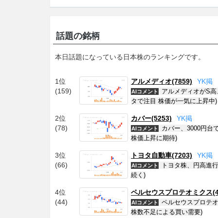
話題の銘柄
本日話題になっている日本株のランキングです。
1位
アルメディオ(7859)
Y
K
掲
(159)
アルメディオがS高
AIコメント
タで注目 株価が一気に上昇中)
2位
カバー(5253)
Y
K
掲
(78)
カバー、3000円台
AIコメント
株価上昇に期待)
3位
トヨタ自動車(7203)
Y
K
掲
(66)
トヨタ株、円高進行
AIコメント
続く)
4位
ペルセウスプロテオミクス(48
(44)
ペルセウスプロテオ
AIコメント
株数不足による買い需要)