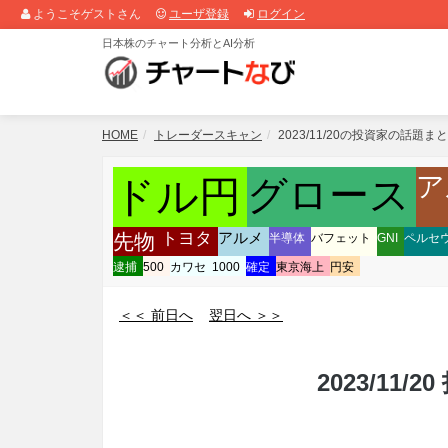
ようこそゲストさん
ユーザ登録
ログイン
日本株のチャート分析とAI分析
HOME
トレーダースキャン
2023/11/20の投資家の話題ま
ア
ドル円
グロース
トヨタ
アルメ
先物
半導体
バフェット
GNI
ペルセ
逮捕
500
カワセ
1000
確定
東京海上
円安
＜＜ 前日へ
翌日へ ＞＞
2023/11