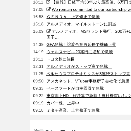
18:11
【速報】日経平均33年ぶり最高値、6万円
17:05
We remain committed to our partnership w
16:58
ＧＥＮＤＡ、上方修正で急騰
15:18
アルメディオ、マイルストーンに割当
15:09
アルメディオ、MSワラント発行、200万+
国子…
14:39
GFA急騰！譲渡合意再延長で株価上昇
14:19
ウェルスナビ---20兆円に増加で急騰
13:11
トヨタ株に注目
12:31
アルメディオがストップ高で急騰！
11:25
ペルセウスプロテオミクスが3連続ストップ高
09:50
アスカネット、VTuber事務所子会社化で急騰
09:33
ベースフードが自主回収で急騰
09:22
東京海上HD、好決算で急騰！自社株買いもポ
09:19
カバー株、上昇中
09:18
ミタチ産業、上方修正で急騰