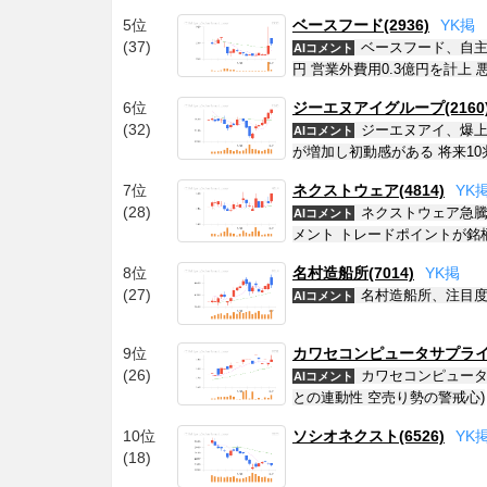
5位
ベースフード(2936)
Y
K
掲
(37)
ベースフード、自主
AIコメント
円 営業外費用0.3億円を計上
6位
ジーエヌアイグループ(2160
(32)
ジーエヌアイ、爆上
AIコメント
が増加し初動感がある 将来10
7位
ネクストウェア(4814)
Y
K
(28)
ネクストウェア急騰
AIコメント
メント トレードポイントが銘
8位
名村造船所(7014)
Y
K
掲
(27)
名村造船所、注目度
AIコメント
9位
カワセコンピュータサプライ(7
(26)
カワセコンピュータ
AIコメント
との連動性 空売り勢の警戒心)
10位
ソシオネクスト(6526)
Y
K
(18)