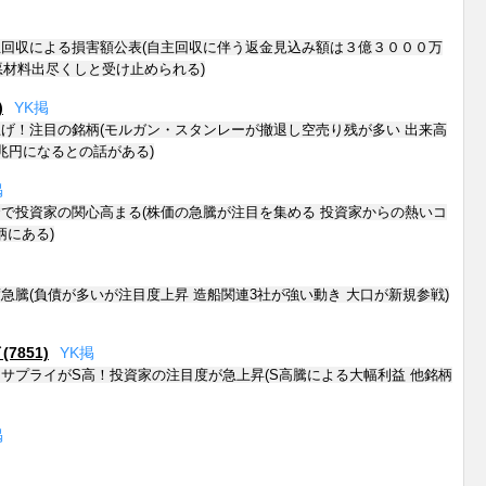
回収による損害額公表(自主回収に伴う返金見込み額は３億３０００万
 悪材料出尽くしと受け止められる)
)
Y
K
掲
げ！注目の銘柄(モルガン・スタンレーが撤退し空売り残が多い 出来高
兆円になるとの話がある)
掲
で投資家の関心高まる(株価の急騰が注目を集める 投資家からの熱いコ
柄にある)
急騰(負債が多いが注目度上昇 造船関連3社が強い動き 大口が新規参戦)
851)
Y
K
掲
サプライがS高！投資家の注目度が急上昇(S高騰による大幅利益 他銘柄
掲