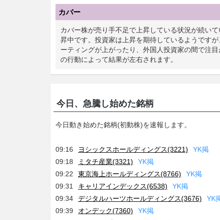
カバー
カバー株が売り手不足で上昇している状況が続いてい
昇中です。投資家は上昇を期待しているようですが
ーティングが上がったり、外国人投資家の間で注目
の行動によって結果が左右されます。
今日、急騰し始めた銘柄
今日動き始めた銘柄(初動株)を速報します。
09:16
ヨシックスホールディングス(3221)
Y
K
掲
09:18
ミタチ産業(3321)
Y
K
掲
09:22
東京海上ホールディングス(8766)
Y
K
掲
09:31
キャリアインデックス(6538)
Y
K
掲
09:34
デジタルハーツホールディングス(3676)
Y
K
09:39
オンデック(7360)
Y
K
掲