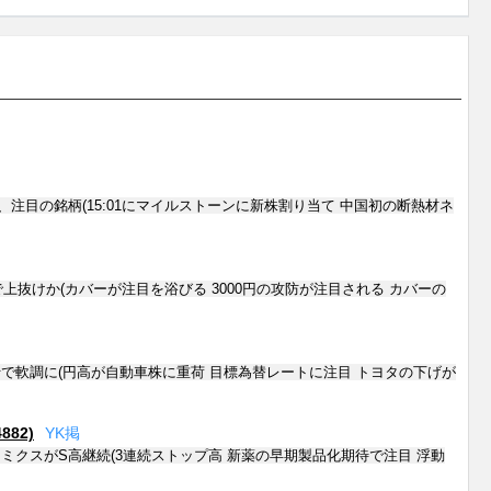
、注目の銘柄(15:01にマイルストーンに新株割り当て 中国初の断熱材ネ
で上抜けか(カバーが注目を浴びる 3000円の攻防が注目される カバーの
で軟調に(円高が自動車株に重荷 目標為替レートに注目 トヨタの下げが
82)
Y
K
掲
ミクスがS高継続(3連続ストップ高 新薬の早期製品化期待で注目 浮動