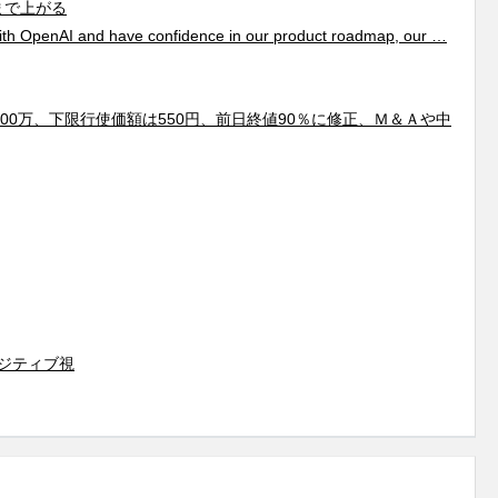
まで上がる
ith OpenAI and have confidence in our product roadmap, our …
100万、下限行使価額は550円、前日終値90％に修正、Ｍ＆Ａや中
ジティブ視