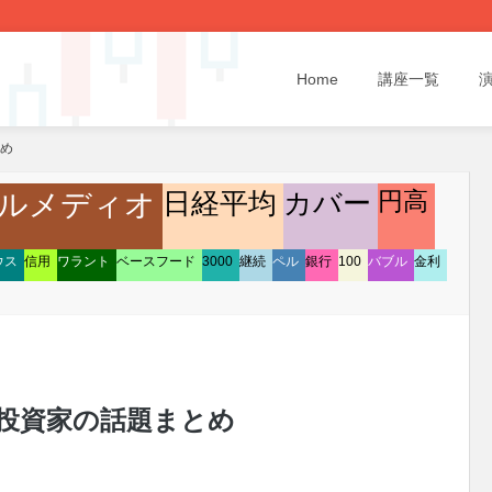
Home
講座一覧
とめ
日経平均
円高
ルメディオ
カバー
ウス
信用
ワラント
ベースフード
3000
継続
ペル
銀行
100
バブル
金利
/20 投資家の話題まとめ