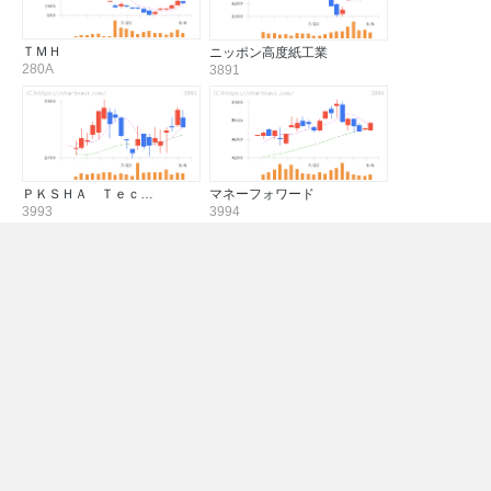
ＴＭＨ
ニッポン高度紙工業
280A
3891
ＰＫＳＨＡ Ｔｅｃ…
マネーフォワード
3993
3994