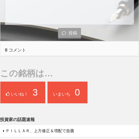
投稿
0
コメント
この銘柄は…
3
0
いいね！
いまいち
投資家の話題速報
ＰＩＬＬＡＲ、上方修正＆増配で急騰