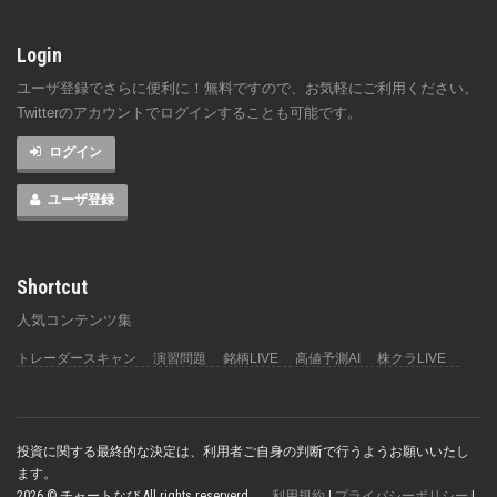
Login
ユーザ登録でさらに便利に！無料ですので、お気軽にご利用ください。
Twitterのアカウントでログインすることも可能です。
ログイン
ユーザ登録
Shortcut
人気コンテンツ集
トレーダースキャン
演習問題
銘柄LIVE
高値予測AI
株クラLIVE
投資に関する最終的な決定は、利用者ご自身の判断で行うようお願いいたし
ます。
2026 © チャートなび All rights reserverd.
利用規約
|
プライバシーポリシー
|