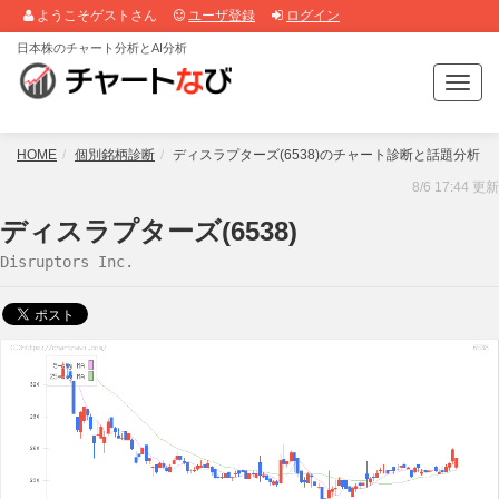
ようこそゲストさん
ユーザ登録
ログイン
日本株のチャート分析とAI分析
T
o
g
g
HOME
個別銘柄診断
ディスラプターズ(6538)のチャート診断と話題分析
l
8/6 17:44 更新
e
n
ディスラプターズ(6538)
a
Disruptors Inc.
v
i
g
a
t
i
o
n