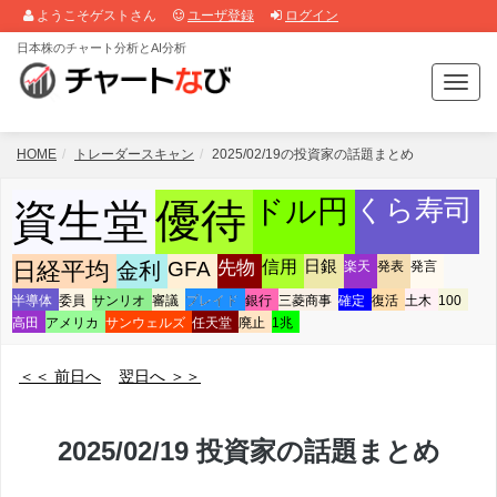
ようこそゲストさん
ユーザ登録
ログイン
日本株のチャート分析とAI分析
T
o
g
g
HOME
トレーダースキャン
2025/02/19の投資家の話題まとめ
l
e
くら寿司
ドル円
優待
資生堂
n
a
v
先物
信用
日銀
日経平均
金利
GFA
楽天
発表
発言
i
半導体
委員
サンリオ
審議
プレイド
銀行
三菱商事
確定
復活
土木
100
g
高田
アメリカ
サンウェルズ
任天堂
廃止
1兆
a
t
i
＜＜ 前日へ
翌日へ ＞＞
o
n
2025/02/19 投資家の話題まとめ