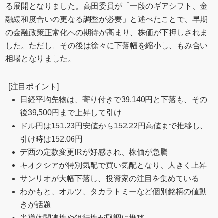
る展開となりました。高田委員が「一段のギアシフト、金
融緩和度合いの更なる調整が必要」と述べたことで、早期
の金融政策正常化への期待が高まり、株価が下押しされま
した。ただし、その後は徐々に下落幅を縮小し、もみ合い
相場となりました。
[注目ポイント]
日経平均先物は、寄り付きで39,140円と下落も、その
後39,500円まで上昇して引け
ドル円は151.23円安値から152.22円高値まで推移し、
引け時は152.06円
デ西の定款変更IRが好感され、株価が急騰
キオクシアが特別気配で買い気配となり、大きく上昇
サンリオが大幅下落し、投資家の注目を集めている
わかもと、オルツ、タカラトミーなど個別銘柄の値動
きが話題
半導体関連株や銀行株が堅調に推移