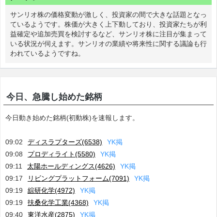
サンリオ株の価格変動が激しく、投資家の間で大きな話題となっ
ているようです。株価が大きく上下動しており、投資家たちが利
益確定や追加売買を検討するなど、サンリオ株に注目が集まって
いる状況が伺えます。サンリオの業績や将来性に関する議論も行
われているようですね。
今日、急騰し始めた銘柄
今日動き始めた銘柄(初動株)を速報します。
09:02
ディスラプターズ(6538)
Y
K
掲
09:08
プロディライト(5580)
Y
K
掲
09:11
太陽ホールディングス(4626)
Y
K
掲
09:17
リビングプラットフォーム(7091)
Y
K
掲
09:19
綜研化学(4972)
Y
K
掲
09:19
扶桑化学工業(4368)
Y
K
掲
09:40
東洋水産(2875)
Y
K
掲