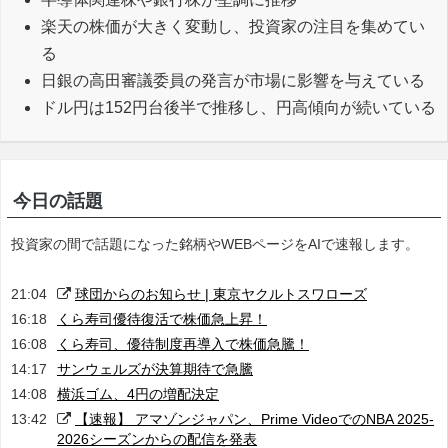
楽天の株価が大きく変動し、投資家の注目を集めてい
る
日銀の高田審議委員の発言が市場に影響を与えている
ドル円は152円台後半で推移し、円高傾向が続いている
今日の話題
投資家の間で話題になった銘柄やWEBページをAIで速報します。
21:04
球団からのお知らせ | 東京ヤクルトスワローズ
16:18
くら寿司優待復活で株価急上昇！
16:08
くら寿司、優待制度再導入で株価急騰！
14:17
サンウェルズが決算期待で急騰
14:08
横浜ゴム、4円の増配決定
13:42
【速報】 アマゾンジャパン、Prime VideoでのNBA 2025-
2026シーズンからの配信を発表