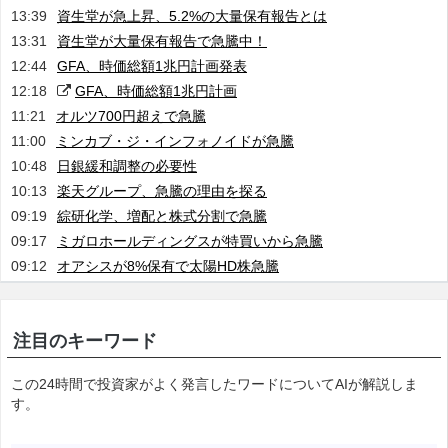
13:39
資生堂が急上昇、5.2%の大量保有報告とは
13:31
資生堂が大量保有報告で急騰中！
12:44
GFA、時価総額1兆円計画発表
12:18
GFA、時価総額1兆円計画
11:21
オルツ700円超えで急騰
11:00
ミンカブ・ジ・インフォノイドが急騰
10:48
日銀緩和調整の必要性
10:13
楽天グループ、急騰の理由を探る
09:19
綜研化学、増配と株式分割で急騰
09:17
ミガロホールディングスが特買いから急騰
09:12
オアシスが8%保有で太陽HD株急騰
注目のキーワード
この24時間で投資家がよく発言したワードについてAIが解説しま
す。