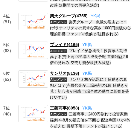
改善 短期間での再導入決定)
4位
楽天グループ(4755)
Y
K
掲
(81)
楽天グループ、急騰の理由とは？
AIコメント
(ボラティリティの異常な高さ 1000円突破の心
理的影響 ファンドの動向が注目される)
5位
プレイド(4165)
Y
K
掲
(63)
プレイドが急成長！投資家の期待
AIコメント
高まる(売上高23％増の成長予報 営業利益2.6
倍の見込み 空売り勢が板挟み状態)
6位
サンリオ(8136)
Y
K
掲
(62)
サンリオ株が話題に！値動きの真
AIコメント
相とは？(売買代金が上場来初の1位 値動きが
荒く初心者が困惑 市場全体の動向に影響を受
けやすい)
7位
三菱商事(8058)
Y
K
掲
(48)
三菱商事、2400円割れで投資家動
AIコメント
揺(昨年8月の最安値を下回る 配当利回りが4%
を超えた 長期下落トレンドが続いている)