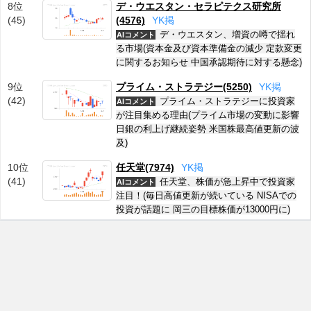
8位
デ・ウエスタン・セラピテクス研究所
(45)
(4576)
Y
K
掲
デ・ウエスタン、増資の噂で揺れ
AIコメント
る市場(資本金及び資本準備金の減少 定款変更
に関するお知らせ 中国承認期待に対する懸念)
9位
プライム・ストラテジー(5250)
Y
K
掲
(42)
プライム・ストラテジーに投資家
AIコメント
が注目集める理由(プライム市場の変動に影響
日銀の利上げ継続姿勢 米国株最高値更新の波
及)
10位
任天堂(7974)
Y
K
掲
(41)
任天堂、株価が急上昇中で投資家
AIコメント
注目！(毎日高値更新が続いている NISAでの
投資が話題に 岡三の目標株価が13000円に)