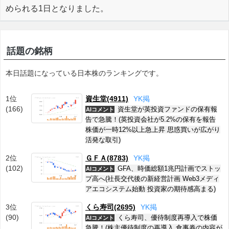
められる1日となりました。
話題の銘柄
本日話題になっている日本株のランキングです。
1位
資生堂(4911)
Y
K
掲
(166)
資生堂が英投資ファンドの保有報
AIコメント
告で急騰！(英投資会社が5.2%の保有を報告
株価が一時12%以上急上昇 思惑買いが広がり
活発な取引)
2位
ＧＦＡ(8783)
Y
K
掲
(102)
GFA、時価総額1兆円計画でストッ
AIコメント
プ高へ(社長交代後の新経営計画 Web3メディ
アエコシステム始動 投資家の期待感高まる)
3位
くら寿司(2695)
Y
K
掲
(90)
くら寿司、優待制度再導入で株価
AIコメント
急騰！(株主優待制度の再導入 食事券の内容が