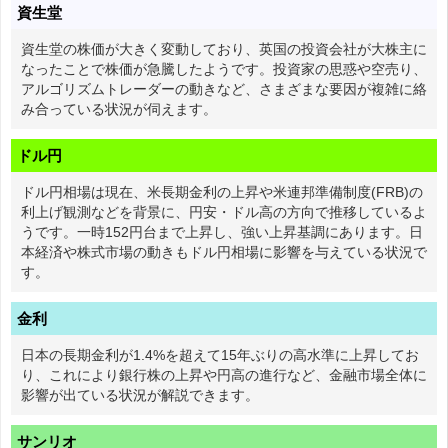
資生堂
資生堂の株価が大きく変動しており、英国の投資会社が大株主に
なったことで株価が急騰したようです。投資家の思惑や空売り、
アルゴリズムトレーダーの動きなど、さまざまな要因が複雑に絡
み合っている状況が伺えます。
ドル円
ドル円相場は現在、米長期金利の上昇や米連邦準備制度(FRB)の
利上げ観測などを背景に、円安・ドル高の方向で推移しているよ
うです。一時152円台まで上昇し、強い上昇基調にあります。日
本経済や株式市場の動きもドル円相場に影響を与えている状況で
す。
金利
日本の長期金利が1.4%を超えて15年ぶりの高水準に上昇してお
り、これにより銀行株の上昇や円高の進行など、金融市場全体に
影響が出ている状況が解説できます。
サンリオ