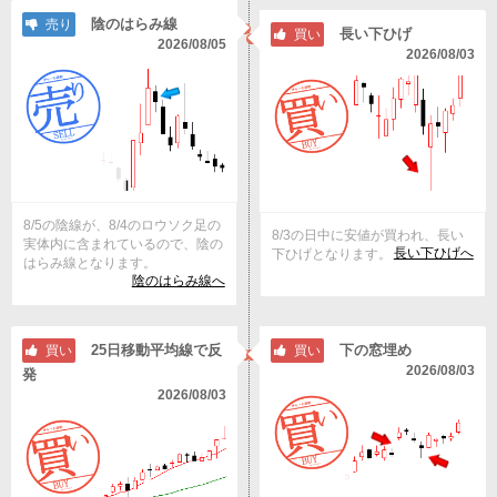
陰のはらみ線
売り
長い下ひげ
買い
2026/08/05
2026/08/03
8/5の陰線が、8/4のロウソク足の
8/3の日中に安値が買われ、長い
実体内に含まれているので、陰の
長い下ひげへ
下ひげとなります。
はらみ線となります。
陰のはらみ線へ
25日移動平均線で反
下の窓埋め
買い
買い
2026/08/03
発
2026/08/03