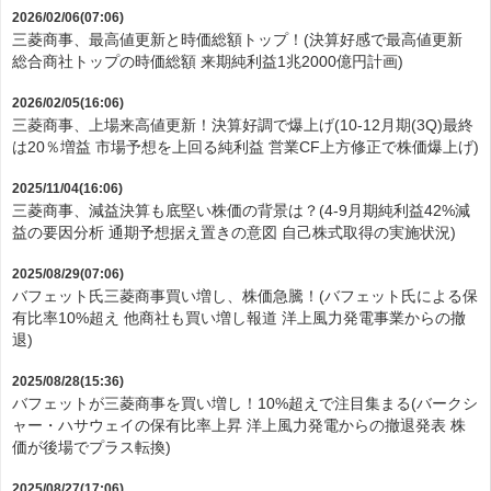
2026/02/06(07:06)
三菱商事、最高値更新と時価総額トップ！(決算好感で最高値更新
総合商社トップの時価総額 来期純利益1兆2000億円計画)
2026/02/05(16:06)
三菱商事、上場来高値更新！決算好調で爆上げ(10-12月期(3Q)最終
は20％増益 市場予想を上回る純利益 営業CF上方修正で株価爆上げ)
2025/11/04(16:06)
三菱商事、減益決算も底堅い株価の背景は？(4-9月期純利益42%減
益の要因分析 通期予想据え置きの意図 自己株式取得の実施状況)
2025/08/29(07:06)
バフェット氏三菱商事買い増し、株価急騰！(バフェット氏による保
有比率10%超え 他商社も買い増し報道 洋上風力発電事業からの撤
退)
2025/08/28(15:36)
バフェットが三菱商事を買い増し！10%超えで注目集まる(バークシ
ャー・ハサウェイの保有比率上昇 洋上風力発電からの撤退発表 株
価が後場でプラス転換)
2025/08/27(17:06)