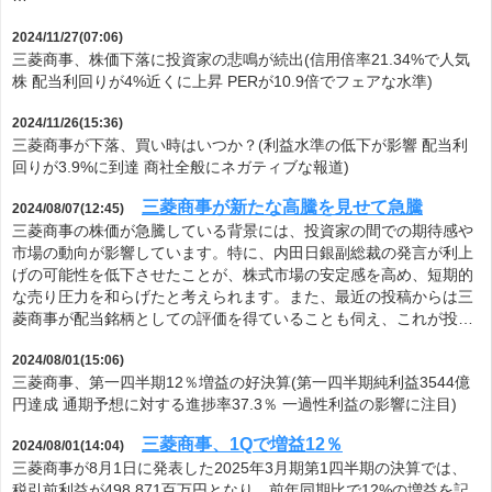
2024/11/27(07:06)
三菱商事、株価下落に投資家の悲鳴が続出(信用倍率21.34%で人気
株 配当利回りが4%近くに上昇 PERが10.9倍でフェアな水準)
2024/11/26(15:36)
三菱商事が下落、買い時はいつか？(利益水準の低下が影響 配当利
回りが3.9%に到達 商社全般にネガティブな報道)
三菱商事が新たな高騰を見せて急騰
2024/08/07(12:45)
三菱商事の株価が急騰している背景には、投資家の間での期待感や
市場の動向が影響しています。特に、内田日銀副総裁の発言が利上
げの可能性を低下させたことが、株式市場の安定感を高め、短期的
な売り圧力を和らげたと考えられます。また、最近の投稿からは三
菱商事が配当銘柄としての評価を得ていることも伺え、これが投…
2024/08/01(15:06)
三菱商事、第一四半期12％増益の好決算(第一四半期純利益3544億
円達成 通期予想に対する進捗率37.3％ 一過性利益の影響に注目)
三菱商事、1Qで増益12％
2024/08/01(14:04)
三菱商事が8月1日に発表した2025年3月期第1四半期の決算では、
税引前利益が498,871百万円となり、前年同期比で12%の増益を記