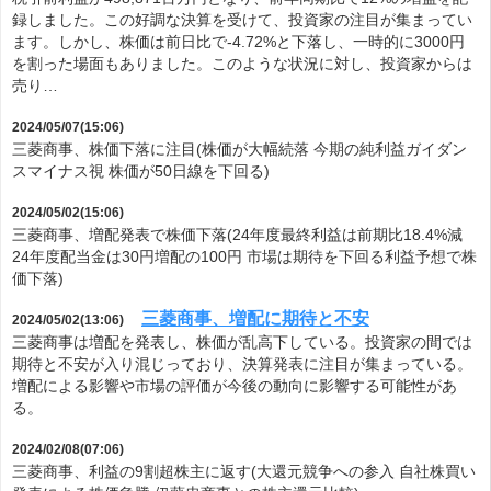
録しました。この好調な決算を受けて、投資家の注目が集まってい
ます。しかし、株価は前日比で-4.72%と下落し、一時的に3000円
を割った場面もありました。このような状況に対し、投資家からは
売り…
2024/05/07(15:06)
三菱商事、株価下落に注目(株価が大幅続落 今期の純利益ガイダン
スマイナス視 株価が50日線を下回る)
2024/05/02(15:06)
三菱商事、増配発表で株価下落(24年度最終利益は前期比18.4%減
24年度配当金は30円増配の100円 市場は期待を下回る利益予想で株
価下落)
三菱商事、増配に期待と不安
2024/05/02(13:06)
三菱商事は増配を発表し、株価が乱高下している。投資家の間では
期待と不安が入り混じっており、決算発表に注目が集まっている。
増配による影響や市場の評価が今後の動向に影響する可能性があ
る。
2024/02/08(07:06)
三菱商事、利益の9割超株主に返す(大還元競争への参入 自社株買い