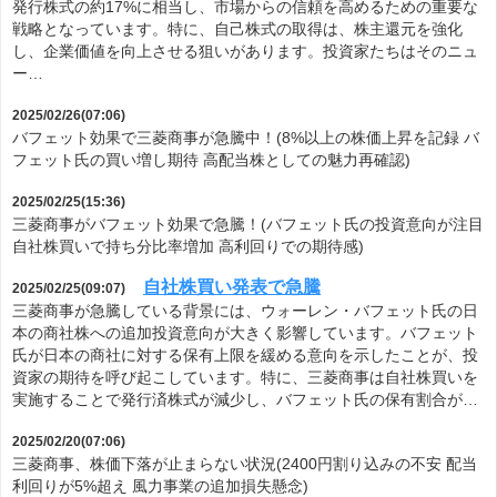
発行株式の約17%に相当し、市場からの信頼を高めるための重要な
戦略となっています。特に、自己株式の取得は、株主還元を強化
し、企業価値を向上させる狙いがあります。投資家たちはそのニュ
ー…
2025/02/26(07:06)
バフェット効果で三菱商事が急騰中！(8%以上の株価上昇を記録 バ
フェット氏の買い増し期待 高配当株としての魅力再確認)
2025/02/25(15:36)
三菱商事がバフェット効果で急騰！(バフェット氏の投資意向が注目
自社株買いで持ち分比率増加 高利回りでの期待感)
自社株買い発表で急騰
2025/02/25(09:07)
三菱商事が急騰している背景には、ウォーレン・バフェット氏の日
本の商社株への追加投資意向が大きく影響しています。バフェット
氏が日本の商社に対する保有上限を緩める意向を示したことが、投
資家の期待を呼び起こしています。特に、三菱商事は自社株買いを
実施することで発行済株式が減少し、バフェット氏の保有割合が…
2025/02/20(07:06)
三菱商事、株価下落が止まらない状況(2400円割り込みの不安 配当
利回りが5%超え 風力事業の追加損失懸念)