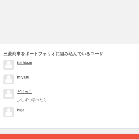
三菱商事をポートフォリオに組み込んでいるユーザ
toshio.m
miyafu
どじゃこ
少しずつ学べたら
hige