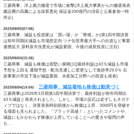
三菱商事、洋上風力撤退で市場に衝撃(洋上風力事業からの撤退発表
建設費の高騰による採算悪化 保証金200億円の没収と公募参加一時
停止)
2025/08/05(07:06)
三菱商事、減益も投資家は「買い場」か「警戒」か(第1四半期決算
は前年同期比減益も市場想定内 ツナ缶世界最大手への出資など事業
連携拡大 原料炭市況悪化が減益要因、今後の成長投資に注目)
2025/08/04(15:36)
三菱商事、減益も株価は底堅い展開(1Q最終利益は43％減益も市場
予想を上回る 通期予想・配当見通しに変更なしで進捗率29.0％ 石
炭事業の市況下落が減益要因、水産加工分野への投資も発表)
三菱商事、減益着地も株価は動意づく
2025/08/04(14:04)
三菱商事は2026年3月期第1四半期決算で、最終利益が前年同期比
43％減益と発表されました。しかし、市場の反応は必ずしもネガテ
ィブではなく、決算発表時刻前後から株価は上昇、3000円を突破す
る場面も見られました。「プラッテ高値！」といったコメントや、
減益にもかかわらず株価が上昇していることへの驚きや疑問の声
も…