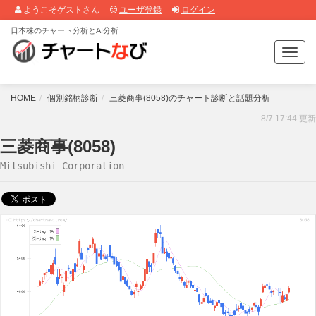
ようこそゲストさん
ユーザ登録
ログイン
日本株のチャート分析とAI分析
T
o
g
g
HOME
個別銘柄診断
三菱商事(8058)のチャート診断と話題分析
l
8/7 17:44 更新
e
n
三菱商事(8058)
a
Mitsubishi Corporation
v
i
g
a
t
i
o
n