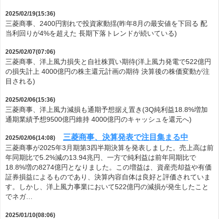
2025/02/19(15:36)
三菱商事、2400円割れで投資家動揺(昨年8月の最安値を下回る 配
当利回りが4%を超えた 長期下落トレンドが続いている)
2025/02/07(07:06)
三菱商事、洋上風力損失と自社株買い期待(洋上風力発電で522億円
の損失計上 4000億円の株主還元計画の期待 決算後の株価変動が注
目される)
2025/02/06(15:36)
三菱商事、洋上風力減損も通期予想据え置き(3Q純利益18.8%増加
通期業績予想9500億円維持 4000億円のキャッシュを還元へ)
三菱商事、決算発表で注目集まる中
2025/02/06(14:08)
三菱商事が2025年3月期第3四半期決算を発表しました。売上高は前
年同期比で5.2%減の13.94兆円、一方で純利益は前年同期比で
18.8%増の8274億円となりました。この増益は、資産売却益や有価
証券損益によるものであり、決算内容自体は良好と評価されていま
す。しかし、洋上風力事業において522億円の減損が発生したこと
でネガ…
2025/01/10(08:06)