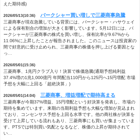
えた期待感)
バークシャー買い増しで三菱商事急騰
2026/05/13(10:36)
三菱商事が現在急騰している背景には、バークシャー・ハサウェイ
による保有割合の増加が大きく影響しています。5月12日には、バ
ークシャーが三菱商事の株式を買い増し、保有比率が9.67%から
11.06%に上昇したことが報告されました。このニュースは投資家の
間で好意的に受け止められ、三菱商事の株価を押し上げる要因とな
っ…
2026/05/01(15:36)
三菱商事、1兆円クラブ入り！決算で株価急騰(通期予想純利益
37.4%増の1兆1,000億円 年間配当110円から125円へ15円増配 市場
予想を大幅に上回る「超絶決算」)
三菱商事、増益増配で期待高まる
2026/05/01(14:04)
三菱商事が今期37%増益、15円増配という好決算を発表し、市場の
期待を集めています。来期の当期利益予想も大幅な増加が見込まれ
ており、コンセンサス予想を上回る水準です。他の商社株が決算を
受けて上昇している流れもあり、三菱商事にも買いが集まっていま
す。PTSでは特別買い気配となるなど、株価の上昇が期待されて
い…