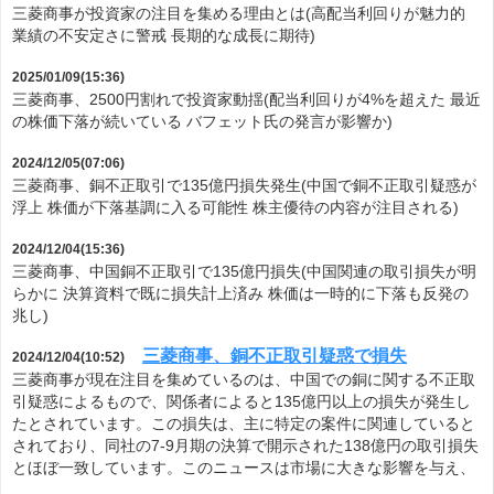
三菱商事が投資家の注目を集める理由とは(高配当利回りが魅力的
業績の不安定さに警戒 長期的な成長に期待)
2025/01/09(15:36)
三菱商事、2500円割れで投資家動揺(配当利回りが4%を超えた 最近
の株価下落が続いている バフェット氏の発言が影響か)
2024/12/05(07:06)
三菱商事、銅不正取引で135億円損失発生(中国で銅不正取引疑惑が
浮上 株価が下落基調に入る可能性 株主優待の内容が注目される)
2024/12/04(15:36)
三菱商事、中国銅不正取引で135億円損失(中国関連の取引損失が明
らかに 決算資料で既に損失計上済み 株価は一時的に下落も反発の
兆し)
三菱商事、銅不正取引疑惑で損失
2024/12/04(10:52)
三菱商事が現在注目を集めているのは、中国での銅に関する不正取
引疑惑によるもので、関係者によると135億円以上の損失が発生し
たとされています。この損失は、主に特定の案件に関連していると
されており、同社の7-9月期の決算で開示された138億円の取引損失
とほぼ一致しています。このニュースは市場に大きな影響を与え、
…