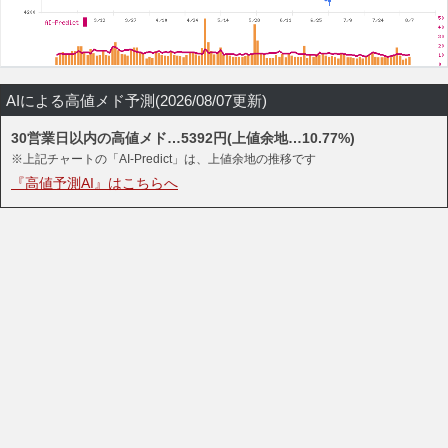
AIによる高値メド予測(2026/08/07更新)
30営業日以内の高値メド…5392円(上値余地…10.77%)
※上記チャートの「AI-Predict」は、上値余地の推移です
『高値予測AI』はこちらへ