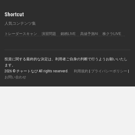
Shortcut
人気コンテンツ集
トレーダースキャン
演習問題
銘柄LIVE
高値予測AI
株クラLIVE
投資に関する最終的な決定は、利用者ご自身の判断で行うようお願いいたし
ます。
2026 © チャートなび All rights reserverd.
利用規約
|
プライバシーポリシー
|
お問い合わせ