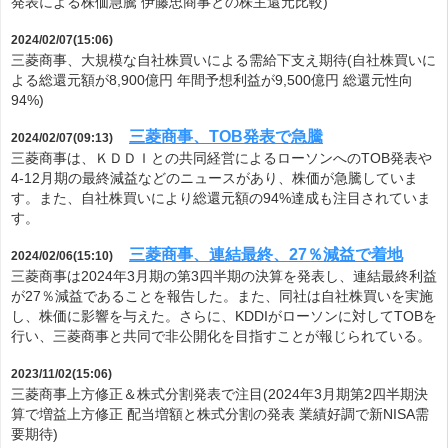
発表による株価急騰 伊藤忠商事との株主還元比較)
2024/02/07(15:06)
三菱商事、大規模な自社株買いによる需給下支え期待(自社株買いに
よる総還元額が8,900億円 年間予想利益が9,500億円 総還元性向
94%)
三菱商事、TOB発表で急騰
2024/02/07(09:13)
三菱商事は、ＫＤＤＩとの共同経営によるローソンへのTOB発表や
4-12月期の最終減益などのニュースがあり、株価が急騰していま
す。また、自社株買いにより総還元額の94%達成も注目されていま
す。
三菱商事、連結最終、27％減益で着地
2024/02/06(15:10)
三菱商事は2024年3月期の第3四半期の決算を発表し、連結最終利益
が27％減益であることを報告した。また、同社は自社株買いを実施
し、株価に影響を与えた。さらに、KDDIがローソンに対してTOBを
行い、三菱商事と共同で非公開化を目指すことが報じられている。
2023/11/02(15:06)
三菱商事上方修正＆株式分割発表で注目(2024年3月期第2四半期決
算で増益上方修正 配当増額と株式分割の発表 業績好調で新NISA需
要期待)