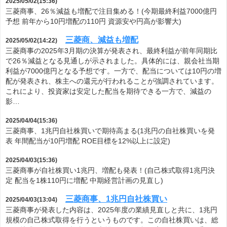
2025/05/02(15:36)
三菱商事、26％減益も増配で注目集める！(今期最終利益7000億円
予想 前年から10円増配の110円 資源安や円高が影響大)
三菱商、減益も増配
2025/05/02(14:22)
三菱商事の2025年3月期の決算が発表され、最終利益が前年同期比
で26％減益となる見通しが示されました。具体的には、親会社当期
利益が7000億円となる予想です。一方で、配当については10円の増
配が発表され、株主への還元が行われることが強調されています。
これにより、投資家は安定した配当を期待できる一方で、減益の
影…
2025/04/04(15:36)
三菱商事、1兆円自社株買いで期待高まる(1兆円の自社株買いを発
表 年間配当が10円増配 ROE目標を12%以上に設定)
2025/04/03(15:36)
三菱商事が自社株買い1兆円、増配も発表！(自己株式取得1兆円決
定 配当を1株110円に増配 中期経営計画の見直し)
三菱商事、1兆円自社株買い
2025/04/03(13:04)
三菱商事が発表した内容は、2025年度の業績見直しと共に、1兆円
規模の自己株式取得を行うというものです。この自社株買いは、総