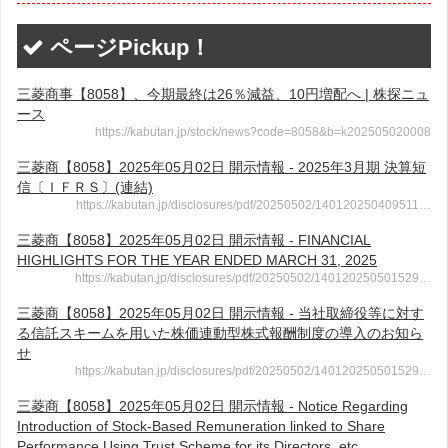
ページPickup！
三菱商事【8058】、今期最終は26％減益、10円増配へ | 株探ニュ
ース
https://kabutan.jp/stock/news?code=8058&b=k202505020008
三菱商【8058】2025年05月02日 開示情報 - 2025年3月期 決算短
信〔ＩＦＲＳ〕(連結)
https://kabutan.jp/disclosures/pdf/20250502/140120250409511…
三菱商【8058】2025年05月02日 開示情報 - FINANCIAL
HIGHLIGHTS FOR THE YEAR ENDED MARCH 31, 2025
https://kabutan.jp/disclosures/pdf/20250502/140120250501529…
三菱商【8058】2025年05月02日 開示情報 - 当社取締役等に対す
る信託スキームを用いた株価連動型株式報酬制度の導入のお知ら
せ
https://kabutan.jp/disclosures/pdf/20250502/140120250501529…
三菱商【8058】2025年05月02日 開示情報 - Notice Regarding
Introduction of Stock-Based Remuneration linked to Share
Performance Using Trust Scheme for its Directors, etc.