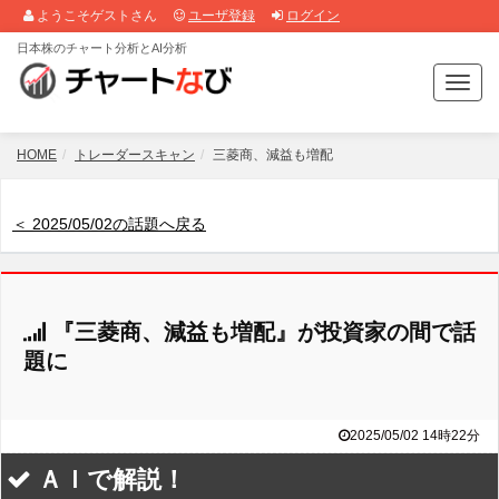
ようこそゲストさん
ユーザ登録
ログイン
日本株のチャート分析とAI分析
T
o
g
g
HOME
トレーダースキャン
三菱商、減益も増配
l
e
n
＜ 2025/05/02の話題へ戻る
a
v
i
g
『三菱商、減益も増配』が投資家の間で話
a
t
題に
i
o
n
2025/05/02 14時22分
ＡＩで解説！