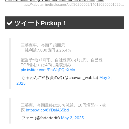
https://kabutan.jp/disclosures/pdf/20250502/140120250501529…
ツイートPickup！
三菱商事、今期予想開示
純利益7,000億円▲26.4％
配当予想(+10円)、自社株買い(1兆円、自己株
TOB含む）は4/3に発表済み
pic.twitter.com/PbWqFQeXMo
— ちゃわんご＠投資の沼 (@chawan_wabita)
May 2,
2025
三菱商、今期最終は26％減益、10円増配へ - 株
探
https://t.co/8YDsIA65bd
— ファー (@farfarfarfff)
May 2, 2025