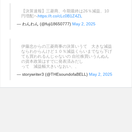
【決算速報】三菱商、今期最終は26％減益、10
円増配へ
https://t.co/cLc0B1Z4ZL
— わんわん (@fuji18650777)
May 2, 2025
伊藤忠からの三菱商事の決算いうて 大きな減益
ならわからんけど１０％減益くらいまでなら下げ
ても買われるんじゃないの 自社株買いうんぬん
の資本政策はすでに発表済みだし
って 減益幅大きいなおい、、
— storywriter3 (@THEsoundofaBELL)
May 2, 2025