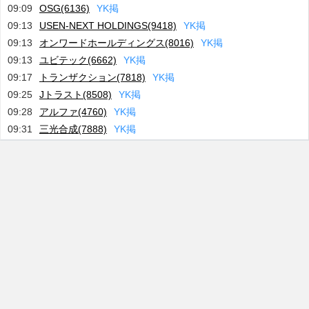
09:09
OSG(6136)
Y
K
掲
09:13
USEN-NEXT HOLDINGS(9418)
Y
K
掲
09:13
オンワードホールディングス(8016)
Y
K
掲
09:13
ユビテック(6662)
Y
K
掲
09:17
トランザクション(7818)
Y
K
掲
09:25
Jトラスト(8508)
Y
K
掲
09:28
アルファ(4760)
Y
K
掲
09:31
三光合成(7888)
Y
K
掲