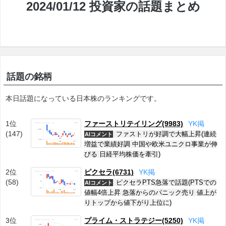
2024/01/12 投資家の話題まとめ
話題の銘柄
本日話題になっている日本株のランキングです。
1位
ファーストリテイリング(9983)
Y
K
掲
(147)
ファストリが好調で大幅上昇(連続
AIコメント
増益で業績好調 中国や欧米ユニクロ事業が伸
びる 日経平均株価を牽引)
2位
ピクセラ(6731)
Y
K
掲
(58)
ピクセラPTS急落で話題(PTSでの
AIコメント
値幅4倍上昇 急落からのパニック売り 値上が
りトップから値下がり上位に)
3位
プライム・ストラテジー(5250)
Y
K
掲