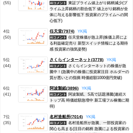
(55)
東証プライム値上がり銘柄減少(プ
AIコメント
ライム上昇銘柄の割合低下 値上がり銘柄が全
体に与える影響低下 投資家のプライムへの関
心低下)
4位
任天堂(7974)
Y
K
掲
(50)
任天堂株価が急上昇(株価上昇によ
AIコメント
る利益確定売り 新型スイッチ情報による期待
感 投資家の強気姿勢)
5位
さくらインターネット(3778)
Y
K
掲
(44)
さくらインターネットの株価が急
AIコメント
騰中！(急騰中の株価に投資家注目 ホルダーの
質が悪いとの指摘 時価総額1000億円突破)
6位
阿波製紙(3896)
Y
K
掲
(41)
阿波製紙、S高で話題沸騰(連続ス
AIコメント
トップ高 時価総額急増中 新工場フル稼働に期
待)
7位
名村造船所(7014)
Y
K
掲
(35)
名村造船所が急騰、一部投資家の
AIコメント
関心も高まる(注目の銘柄 急騰による投資家の