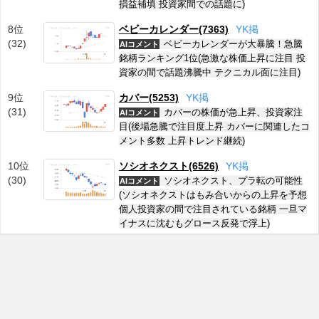
損益補填 投資家間での話題に)
8位
ベビーカレンダー(7363)
Y
K
掲
(32)
ベビーカレンダーが大暴騰！急騰
AIコメント
銘柄ランキング1位(急激な株価上昇に注目 投
資家の間で話題沸騰中 テクニカル面に注目)
9位
カバー(5253)
Y
K
掲
(31)
カバーの株価が急上昇、投資家注
AIコメント
目(後場急騰で注目度上昇 カバーに関連したコ
メント多数 上昇トレンド継続)
10位
ソシオネクスト(6526)
Y
K
掲
(30)
ソシオネクスト、プラ転の可能性
AIコメント
(ソシオネクストはもみ合いからの上昇を予想
個人投資家の間で注目されている銘柄 一旦マ
イナスに沈むもグロース反発で浮上)