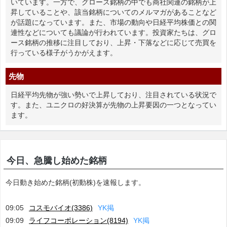
いています。一方で、グロース銘柄の中でも商社関連の銘柄が上
昇していることや、該当銘柄についてのメルマガがあることなど
が話題になっています。また、市場の動向や日経平均株価との関
連性などについても議論が行われています。投資家たちは、グロ
ース銘柄の推移に注目しており、上昇・下落などに応じて売買を
行っている様子がうかがえます。
先物
日経平均先物が強い勢いで上昇しており、注目されている状況で
す。また、ユニクロの好決算が先物の上昇要因の一つとなってい
ます。
今日、急騰し始めた銘柄
今日動き始めた銘柄(初動株)を速報します。
09:05
コスモバイオ(3386)
Y
K
掲
09:09
ライフコーポレーション(8194)
Y
K
掲