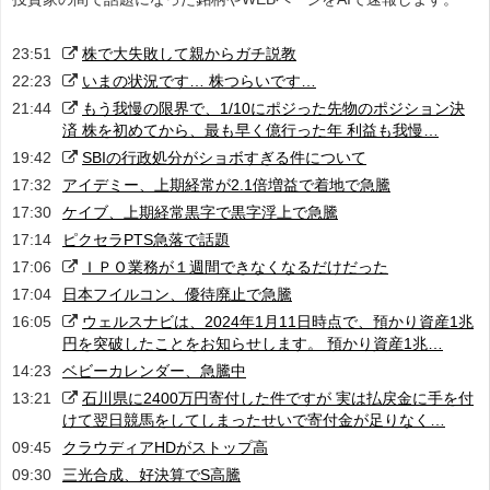
23:51
株で大失敗して親からガチ説教
22:23
いまの状況です… 株つらいです…
21:44
もう我慢の限界で、1/10にポジった先物のポジション決
済 株を初めてから、最も早く億行った年 利益も我慢…
19:42
SBIの行政処分がショボすぎる件について
17:32
アイデミー、上期経常が2.1倍増益で着地で急騰
17:30
ケイブ、上期経常黒字で黒字浮上で急騰
17:14
ピクセラPTS急落で話題
17:06
ＩＰＯ業務が１週間できなくなるだけだった
17:04
日本フイルコン、優待廃止で急騰
16:05
ウェルスナビは、2024年1月11日時点で、預かり資産1兆
円を突破したことをお知らせします。 預かり資産1兆…
14:23
ベビーカレンダー、急騰中
13:21
石川県に2400万円寄付した件ですが 実は払戻金に手を付
けて翌日競馬をしてしまったせいで寄付金が足りなく…
09:45
クラウディアHDがストップ高
09:30
三光合成、好決算でS高騰