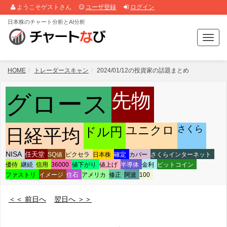
ようこそゲストさん
ユーザ登録
ログイン
日本株のチャート分析とAI分析
T
o
g
g
HOME
トレーダースキャン
2024/01/12の投資家の話題まとめ
l
e
先物
グロース
n
a
v
さくら
ユニクロ
ドル円
日経平均
i
g
a
NISA
任天堂
SQ値
ピクセラ
日本株
確定
カバー
さくらインターネット
t
優待
継続
信用
36000
値下がり
値上げ
半導体
金利
ビットコイン
i
ファストリ
イメージ
住石
アメリカ
修正
阿波
100
o
n
＜＜ 前日へ
翌日へ ＞＞