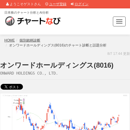
ようこそゲストさん
ユーザ登録
ログイン
日本株のチャート分析とAI分析
T
o
g
g
HOME
個別銘柄診断
l
オンワードホールディングス(8016)のチャート診断と話題分析
e
8/7 17:44 更新
n
a
オンワードホールディングス(8016)
v
ONWARD HOLDINGS CO., LTD.
i
g
a
t
i
o
n