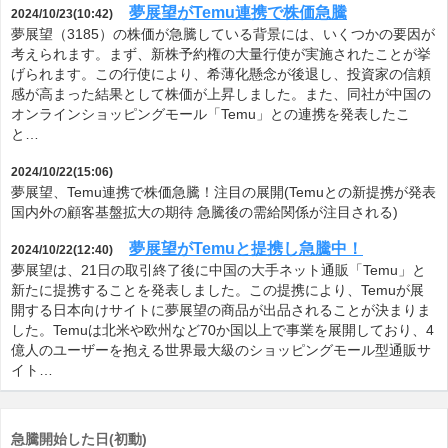
夢展望がTemu連携で株価急騰
2024/10/23(10:42)
夢展望（3185）の株価が急騰している背景には、いくつかの要因が
考えられます。まず、新株予約権の大量行使が実施されたことが挙
げられます。この行使により、希薄化懸念が後退し、投資家の信頼
感が高まった結果として株価が上昇しました。また、同社が中国の
オンラインショッピングモール「Temu」との連携を発表したこ
と…
2024/10/22(15:06)
夢展望、Temu連携で株価急騰！注目の展開(Temuとの新提携が発表
国内外の顧客基盤拡大の期待 急騰後の需給関係が注目される)
夢展望がTemuと提携し急騰中！
2024/10/22(12:40)
夢展望は、21日の取引終了後に中国の大手ネット通販「Temu」と
新たに提携することを発表しました。この提携により、Temuが展
開する日本向けサイトに夢展望の商品が出品されることが決まりま
した。Temuは北米や欧州など70か国以上で事業を展開しており、4
億人のユーザーを抱える世界最大級のショッピングモール型通販サ
イト…
急騰開始した日(初動)