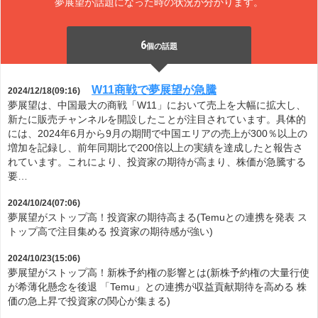
夢展望が話題になった時の状況が分かります。
6
個の話題
W11商戦で夢展望が急騰
2024/12/18(09:16)
夢展望は、中国最大の商戦「W11」において売上を大幅に拡大し、
新たに販売チャンネルを開設したことが注目されています。具体的
には、2024年6月から9月の期間で中国エリアの売上が300％以上の
増加を記録し、前年同期比で200倍以上の実績を達成したと報告さ
れています。これにより、投資家の期待が高まり、株価が急騰する
要…
2024/10/24(07:06)
夢展望がストップ高！投資家の期待高まる(Temuとの連携を発表 ス
トップ高で注目集める 投資家の期待感が強い)
2024/10/23(15:06)
夢展望がストップ高！新株予約権の影響とは(新株予約権の大量行使
が希薄化懸念を後退 「Temu」との連携が収益貢献期待を高める 株
価の急上昇で投資家の関心が集まる)