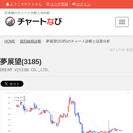
ようこそゲストさん
ユーザ登録
ログイン
日本株のチャート分析とAI分析
T
o
g
g
HOME
個別銘柄診断
夢展望(3185)のチャート診断と話題分析
l
8/7 17:44 更新
e
n
夢展望(3185)
a
DREAM VISION CO.,LTD.
v
i
g
a
t
i
o
n