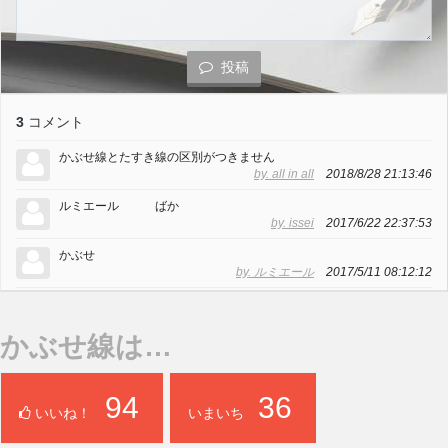
投稿
3
コメント
かぶせ線とたすき線の区別がつきません
by. all in all
2018/8/28 21:13:46
ルミエール ばか
by. issei
2017/6/22 22:37:53
かぶせ
by. ルミエール
2017/5/11 08:12:12
かぶせ線は…
94
36
いいね！
いまいち