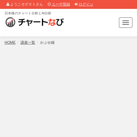
ようこそゲストさん
ユーザ登録
ログイン
日本株のチャート分析とAI分析
T
o
g
g
HOME
講座一覧
かぶせ線
l
e
n
a
v
i
g
a
t
i
o
n