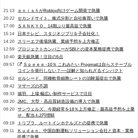
21:13
ｅｎｉｓｈがRoblox向けゲーム開発で急騰
20:22
セカンドサイト、株式分割と自社株買いで急騰
17:00
ＳＡＮＫＹＯ、14期ぶり最高益で急騰
15:14
日本テレビ、スタジオジブリを子会社化！
14:20
スリーエフ後場急騰、業績予想を上方修正
12:59
プロジェクトカンパニーがSBIとの資本業務提携で急騰
10:40
楽天銀急騰！注目の5点
09:57
Ｓｐｅｅｅ -10％ これみたい Progmatは自らステーブル
コインを発行しない？──誤解と知られざるインパクト
09:52
セルシード、同種軟骨細胞シートの治験届提出で急騰
09:42
マザーズの不調
09:33
揚羽、上場 幅広い制作サービスで注目
09:20
JMC、大型・高品質鋳造設備の導入で急騰
09:20
サンウェルズ、今期経常を18％上方修正・最高益予想を上乗
せ、配当も2円増額
09:18
トリプラ、ルートインホテルズとの提携で急騰
09:11
Ｋｕｄａｎ、中国自動運転ソリューション会社と資本・業務
提携で急騰