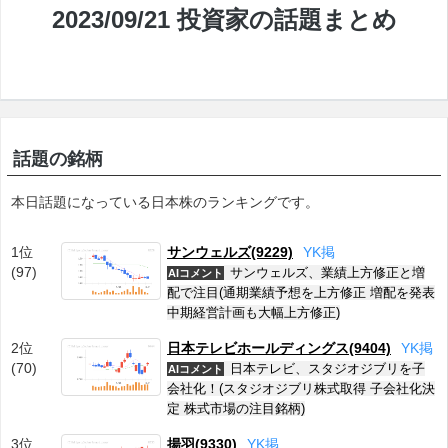
2023/09/21 投資家の話題まとめ
話題の銘柄
本日話題になっている日本株のランキングです。
1位
サンウェルズ(9229)
Y
K
掲
(97)
サンウェルズ、業績上方修正と増
AIコメント
配で注目(通期業績予想を上方修正 増配を発表
中期経営計画も大幅上方修正)
2位
日本テレビホールディングス(9404)
Y
K
掲
(70)
日本テレビ、スタジオジブリを子
AIコメント
会社化！(スタジオジブリ株式取得 子会社化決
定 株式市場の注目銘柄)
3位
揚羽(9330)
Y
K
掲