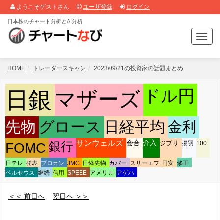
ようこそゲストさん
ユーザ登録
ログイン
日本株のチャート分析とAI分析
T
o
g
g
HOME
トレーダースキャン
2023/09/21の投資家の話題まとめ
l
e
ドル円
日銀
マザーズ
n
a
v
先物
グロース
日経平均
金利
i
g
サンウェルズ
会合
介入
ジブリ
FOMC
銀行
揚羽
100
a
t
日テレ
発表
プロカン
JMC
日経先物
カバー
スリーエフ
円安
修正
i
ペルセウス
継続
信用
SPEEE
アメリカ
アゲハ
o
n
＜＜ 前日へ
翌日へ ＞＞