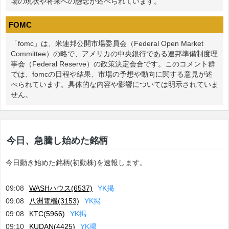
場の現状や将来への懸念が述べられています。
FOMC
「fomc」は、米連邦公開市場委員会（Federal Open Market
Committee）の略で、アメリカの中央銀行である連邦準備制度理
事会（Federal Reserve）の政策決定会合です。このコメント群
では、fomcの日程や結果、市場の予想や動向に関する意見が述
べられています。具体的な内容や影響については明示されていま
せん。
今日、急騰し始めた銘柄
今日動き始めた銘柄(初動株)を速報します。
09:08
WASHハウス(6537)
Y
K
掲
09:08
八洲電機(3153)
Y
K
掲
09:08
KTC(5966)
Y
K
掲
09:10
KUDAN(4425)
Y
K
掲