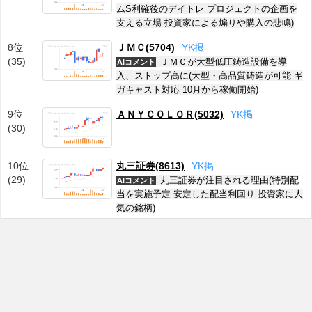
ムS利確後のデイトレ プロジェクトの企画を
支える立場 投資家による煽りや購入の悲鳴)
8位
ＪＭＣ(5704)
Y
K
掲
(35)
ＪＭＣが大型低圧鋳造設備を導
AIコメント
入、ストップ高に(大型・高品質鋳造が可能 ギ
ガキャスト対応 10月から稼働開始)
9位
ＡＮＹＣＯＬＯＲ(5032)
Y
K
掲
(30)
10位
丸三証券(8613)
Y
K
掲
(29)
丸三証券が注目される理由(特別配
AIコメント
当を実施予定 安定した配当利回り 投資家に人
気の銘柄)