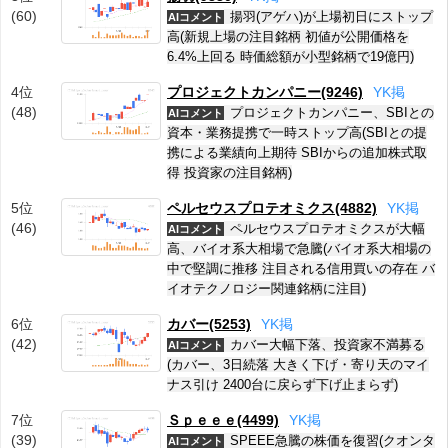
(60)
揚羽(アゲハ)が上場初日にストップ
AIコメント
高(新規上場の注目銘柄 初値が公開価格を
6.4%上回る 時価総額が小型銘柄で19億円)
4位
プロジェクトカンパニー(9246)
Y
K
掲
(48)
プロジェクトカンパニー、SBIとの
AIコメント
資本・業務提携で一時ストップ高(SBIとの提
携による業績向上期待 SBIからの追加株式取
得 投資家の注目銘柄)
5位
ペルセウスプロテオミクス(4882)
Y
K
掲
(46)
ペルセウスプロテオミクスが大幅
AIコメント
高、バイオ系大相場で急騰(バイオ系大相場の
中で堅調に推移 注目される信用買いの存在 バ
イオテクノロジー関連銘柄に注目)
6位
カバー(5253)
Y
K
掲
(42)
カバー大幅下落、投資家不満募る
AIコメント
(カバー、3日続落 大きく下げ・寄り天のマイ
ナス引け 2400台に戻らず下げ止まらず)
7位
Ｓｐｅｅｅ(4499)
Y
K
掲
(39)
SPEEE急騰の株価を復習(クオンタ
AIコメント