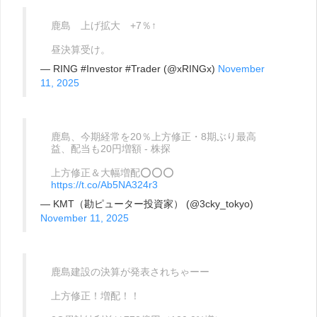
鹿島 上げ拡大 +7％↑
昼決算受け。
— RING #Investor #Trader (@xRINGx)
November
11, 2025
鹿島、今期経常を20％上方修正・8期ぶり最高
益、配当も20円増額 - 株探
上方修正＆大幅増配⭕️⭕️⭕️
https://t.co/Ab5NA324r3
— KMT（勘ピューター投資家） (@3cky_tokyo)
November 11, 2025
鹿島建設の決算が発表されちゃーー
上方修正！増配！！