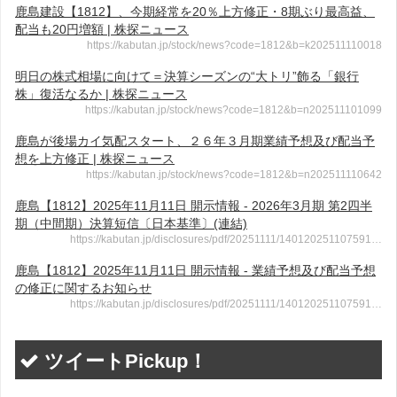
鹿島建設【1812】、今期経常を20％上方修正・8期ぶり最高益、
配当も20円増額 | 株探ニュース
https://kabutan.jp/stock/news?code=1812&b=k202511110018
明日の株式相場に向けて＝決算シーズンの“大トリ”飾る「銀行
株」復活なるか | 株探ニュース
https://kabutan.jp/stock/news?code=1812&b=n202511101099
鹿島が後場カイ気配スタート、２６年３月期業績予想及び配当予
想を上方修正 | 株探ニュース
https://kabutan.jp/stock/news?code=1812&b=n202511110642
鹿島【1812】2025年11月11日 開示情報 - 2026年3月期 第2四半
期（中間期）決算短信〔日本基準〕(連結)
https://kabutan.jp/disclosures/pdf/20251111/140120251107591…
鹿島【1812】2025年11月11日 開示情報 - 業績予想及び配当予想
の修正に関するお知らせ
https://kabutan.jp/disclosures/pdf/20251111/140120251107591…
ツイートPickup！