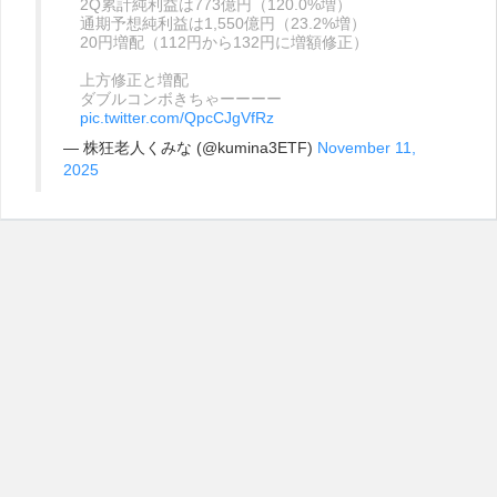
2Q累計純利益は773億円（120.0%増）
通期予想純利益は1,550億円（23.2%増）
20円増配（112円から132円に増額修正）
上方修正と増配
ダブルコンボきちゃーーーー
pic.twitter.com/QpcCJgVfRz
— 株狂老人くみな (@kumina3ETF)
November 11,
2025