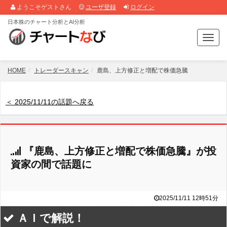
ようこそゲストさん
ユーザ登録
ログイン
日本株のチャート分析とAI分析
T
o
g
g
HOME
トレーダースキャン
鹿島、上方修正と増配で株価急騰
l
e
n
＜ 2025/11/11の話題へ戻る
a
v
i
g
『鹿島、上方修正と増配で株価急騰』が投
a
t
資家の間で話題に
i
o
n
2025/11/11 12時51分
ＡＩで解説！