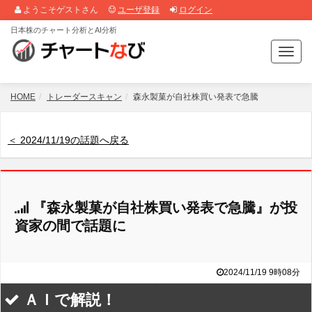
ようこそゲストさん
ユーザ登録
ログイン
日本株のチャート分析とAI分析
T
o
g
g
HOME
トレーダースキャン
森永製菓が自社株買い発表で急騰
l
e
n
＜ 2024/11/19の話題へ戻る
a
v
i
g
『森永製菓が自社株買い発表で急騰』が投
a
t
資家の間で話題に
i
o
n
2024/11/19 9時08分
ＡＩで解説！