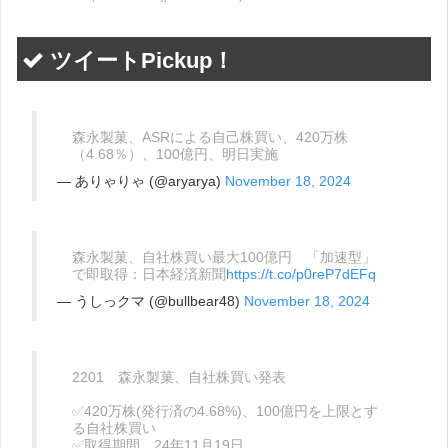
ツイートPickup！
森永製菓、ASRによる自己株買い、420万株
（4.68％）、100億円、明日実施
— ありゃりゃ (@aryarya)
November 18, 2024
森永製菓、自社株買い最大100億円 「加速型」
で即取得：日本経済新聞
https://t.co/p0reP7dEFq
— うしっクマ (@bullbear48)
November 18, 2024
2201 森永製菓、自社株買い発表
✅420万株(発行済の4.68%)、100億円を上限とす
る自社株買い
✅取得期間 24年11月19日