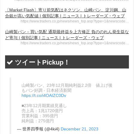
〔Market Flash〕寄り前気配はネクソン、山崎パン、淀川鋼、山
合銀が高い気配値 | 個別記事 | ニュース | トレーダーズ・ウェブ
https://www.traders.co.jp/news/news_top.asp?type=1&newscode…
山崎製パン－買い気配 通期最終益を上方修正 負ののれん発生益な
ど寄与 | 個別記事 | ニュース | トレーダーズ・ウェブ
https://www.traders.co.jp/news/news_top.asp?type=1&newscode…
ツイートPickup！
山崎製パン、23年12月期純利益2.2倍 値上げ後
もパン好調 - 日本経済新聞
https://t.co/i4OAIZC0Dv
■23年12月期業績見通し
売上高：1兆1720億円
営業利益：395億円
純利益：275億円
— 世界四季報 (@4ki4)
December 21, 2023