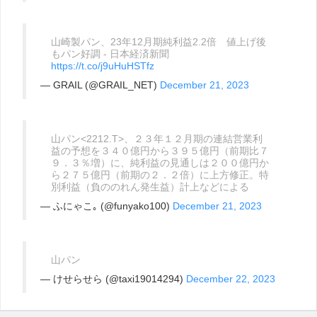
山崎製パン、23年12月期純利益2.2倍 値上げ後
もパン好調 - 日本経済新聞
https://t.co/j9uHuHSTfz
— GRAIL (@GRAIL_NET)
December 21, 2023
山パン<2212.T>、２３年１２月期の連結営業利
益の予想を３４０億円から３９５億円（前期比７
９．３％増）に、純利益の見通しは２００億円か
ら２７５億円（前期の２．２倍）に上方修正。特
別利益（負ののれん発生益）計上などによる
— ふにゃこ｡ (@funyako100)
December 21, 2023
山パン
— けせらせら (@taxi19014294)
December 22, 2023