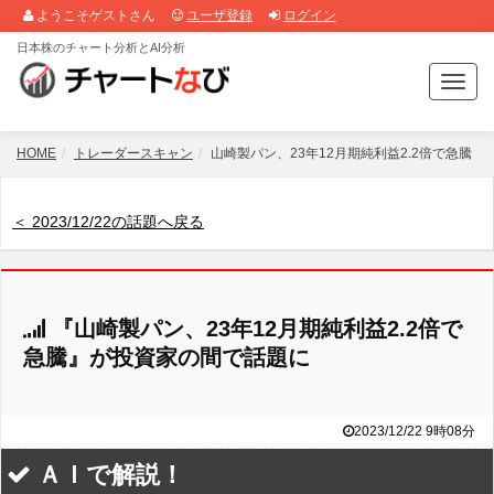
ようこそゲストさん
ユーザ登録
ログイン
日本株のチャート分析とAI分析
T
o
g
g
HOME
トレーダースキャン
山崎製パン、23年12月期純利益2.2倍で急騰
l
e
n
＜ 2023/12/22の話題へ戻る
a
v
i
g
『山崎製パン、23年12月期純利益2.2倍で
a
t
急騰』が投資家の間で話題に
i
o
n
2023/12/22 9時08分
ＡＩで解説！