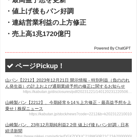
・値上げ後もパン好調
・連結営業利益の上方修正
・売上高1兆1720億円
Powered By ChatGPT
ページPickup！
山パン【2212】2023年12月21日 開示情報 - 特別利益（負ののれ
ん発生益）の計上および通期業績予想の修正に関するお知らせ
https://kabutan.jp/disclosures/pdf/20231221/140120231220506…
山崎製パン【2212】、今期経常を14％上方修正・最高益予想を上
乗せ | 株探ニュース
https://kabutan.jp/stock/news?code=2212&b=k202312210010
山崎製パン、23年12月期純利益2.2倍 値上げ後もパン好調 - 日本
経済新聞
https://www.nikkei.com/article/DGXZQOUC218MG0R21C23A2000000/