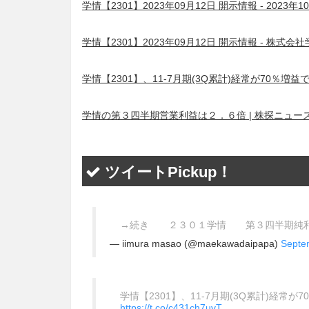
学情【2301】2023年09月12日 開示情報 - 20
学情【2301】2023年09月12日 開示情報 - 株式会
学情【2301】、11-7月期(3Q累計)経常が70％増益
学情の第３四半期営業利益は２．６倍 | 株探ニュー
ツイートPickup！
→続き ２３０１学情 第３四半期純利
— iimura masao (@maekawadaipapa)
Septe
学情【2301】、11-7月期(3Q累計)経常が
https://t.co/c431ch7uvT