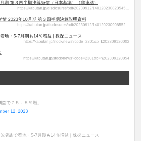
23年10月期 第３四半期決算短信（日本基準）（非連結）
https://kabutan.jp/disclosures/pdf/20230912/140120230823545…
社学情 2023年10月期 第３四半期決算説明資料
https://kabutan.jp/disclosures/pdf/20230912/140120230908552…
で着地・5-7月期も14％増益 | 株探ニュース
https://kabutan.jp/stock/news?code=2301&b=k202309120002
ス
https://kabutan.jp/stock/news?code=2301&b=n202309120854
益で７５．５％増。
mber 12, 2023
70％増益で着地・5-7月期も14％増益 | 株探ニュース