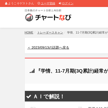
ようこそゲストさん
ユーザ登録
ログイン
日本株のチャート分析とAI分析
HOME
トレーダースキャン
学情、11-7月期(3Q累計)経常
＜ 2023/09/13の話題へ戻る
『学情、11-7月期(3Q累計)経
ＡＩで解説！