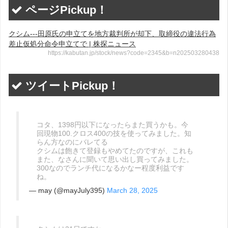
ページPickup！
クシム---田原氏の申立てを地方裁判所が却下、取締役の違法行為
差止仮処分命令申立てで | 株探ニュース
https://kabutan.jp/stock/news?code=2345&b=n202503280438
ツイートPickup！
コタ、1398円以下になったらまた買うかも。今
回現物100.クロス400の技を使ってみました。知
らん方なのにバレてる
クシムは飽きて登録もやめてたのですが、これも
また、なさんに聞いて思い出し買ってみました。
300なのでランチ代になるかなー程度利益です
ね。
— may (@mayJuly395)
March 28, 2025