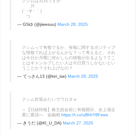
クシムは31日ですか
川
(´・∀・｀)
つ
— GSゆ (@jiieesuu)
March 28, 2025
クシムって有報でるか、有報に関するポジティブ
な情報でれば上がるんかな？って考えると、それ
は今日か月曜に何かしらの情報が出るよな？てこ
とはギャンルブしたい人は今日買うしかないとい
うことか？それ上げなの？
— てっさん13 (@kiri_ise)
March 28, 2025
クシム対策みたいでワロタｗ
＞【日経特報】株主総会前に有報開示、全上場企
業に要請へ 金融相
https://t.co/uBhhY8Fews
— きうだ (@KI_U_DA)
March 27, 2025