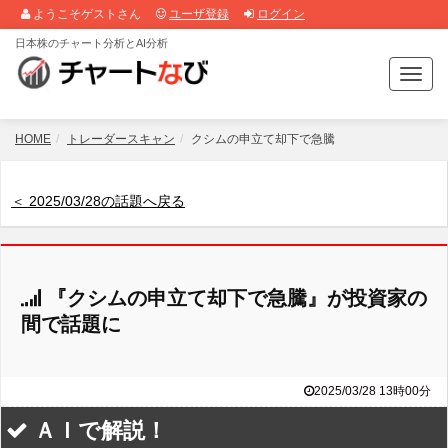
ようこそゲストさん
ユーザ登録
ログイン
日本株のチャート分析とAI分析
T
o
g
g
HOME
トレーダースキャン
クシムの申立て却下で急騰
l
e
n
＜ 2025/03/28の話題へ戻る
a
v
i
g
『クシムの申立て却下で急騰』が投資家の
a
t
間で話題に
i
o
n
2025/03/28 13時00分
ＡＩで解説！