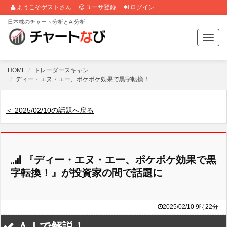
ようこそゲストさん
ユーザ登録
ログイン
日本株のチャート分析とAI分析
T
o
g
g
HOME
トレーダースキャン
l
ディー・エヌ・エー、ポケポケ効果で黒字転換！
e
n
a
＜ 2025/02/10の話題へ戻る
v
i
g
a
『ディー・エヌ・エー、ポケポケ効果で黒
t
i
字転換！』が投資家の間で話題に
o
n
2025/02/10 9時22分
ＡＩで解説！