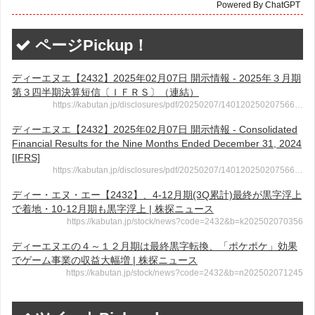
Powered By ChatGPT
ページPickup！
ディーエヌエ【2432】2025年02月07日 開示情報 - 2025年３月期
第３四半期決算短信〔ＩＦＲＳ〕（連結）
https://kabutan.jp/disclosures/pdf/20250207/140120250207566…
ディーエヌエ【2432】2025年02月07日 開示情報 - Consolidated
Financial Results for the Nine Months Ended December 31, 2024
[IFRS]
https://kabutan.jp/disclosures/pdf/20250207/140120250207566…
ディー・エヌ・エー【2432】、4-12月期(3Q累計)最終が黒字浮上
で着地・10-12月期も黒字浮上 | 株探ニュース
https://kabutan.jp/stock/news?code=2432&b=k202502070356
ディーエヌエの４～１２月期は最終黒字転換、「ポケポケ」効果
でゲーム事業の収益大幅増 | 株探ニュース
https://kabutan.jp/stock/news?code=2432&b=n202502071245