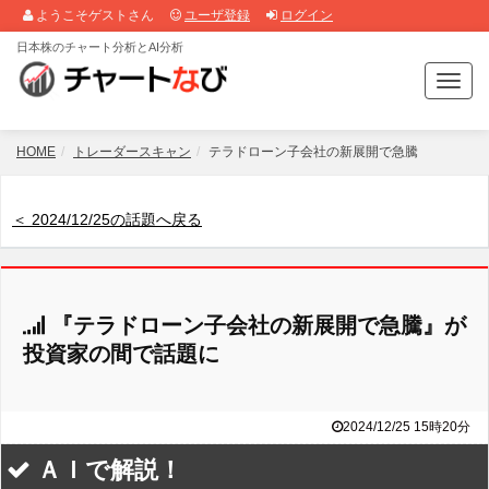
ようこそゲストさん
ユーザ登録
ログイン
日本株のチャート分析とAI分析
T
o
g
g
HOME
トレーダースキャン
テラドローン子会社の新展開で急騰
l
e
n
＜ 2024/12/25の話題へ戻る
a
v
i
g
『テラドローン子会社の新展開で急騰』が
a
t
投資家の間で話題に
i
o
n
2024/12/25 15時20分
ＡＩで解説！