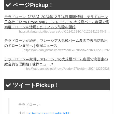
ページPickup！
テラドローン【278A】2024年12月24日 開示情報 - テラドローン
子会社「Terra Drone Agri」、マレーシアの大規模パーム農園で高
精度ドローンを活用したミノムシ防除を開始
https://kabutan.jp/disclosures/pdf/20241224/140120241224543…
テラドローンが続伸、マレーシア大規模パーム農園で害虫防除用
のドローン展開へ | 株探ニュース
https://kabutan.jp/stock/news?code=278A&b=n202412250292
テラドローン---続伸、マレーシアの大規模パーム農園で病害虫の
総合的管理開始 | 株探ニュース
https://kabutan.jp/stock/news?code=278A&b=n202412250528
ツイートPickup！
テラドローン
速報
pic.twitter.com/trEmGiUokE