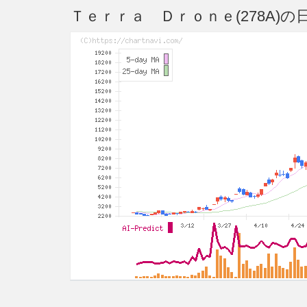
Ｔｅｒｒａ Ｄｒｏｎｅ(278A)