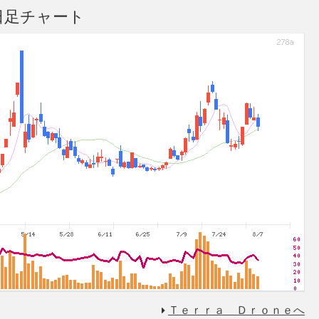
の日足チャート
Ｔｅｒｒａ Ｄｒｏｎｅへ