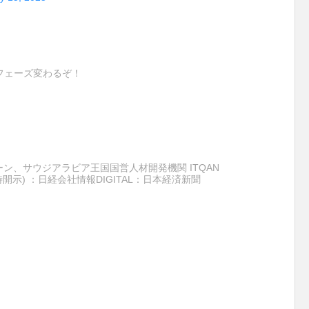
フェーズ変わるぞ！
ーン、サウジアラビア王国国営人材開発機関 ITQAN
日(適時開示) ：日経会社情報DIGITAL：日本経済新聞