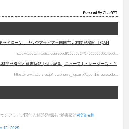
Powered By ChatGPT
 - テラドローン、サウジアラビア王国国営人材開発機関 ITQAN
https://kabutan.jp/disclosures/pdf/20250514/140120250514550…
開発機関と覚書締結 | 個別記事 | ニュース | トレーダーズ・ウ
https://www.traders.co.jp/news/news_top.asp?type=1&newscode…
サウジアラビア国営人材開発機関と覚書締結
#投資
#株
y 15, 2025