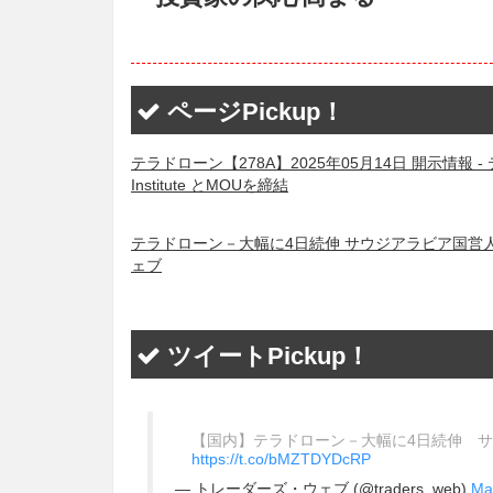
ページPickup！
テラドローン【278A】2025年05月14日 開示情報
Institute とMOUを締結
テラドローン－大幅に4日続伸 サウジアラビア国営人材
ェブ
ツイートPickup！
【国内】テラドローン－大幅に4日続伸 
https://t.co/bMZTDYDcRP
— トレーダーズ・ウェブ (@traders_web)
Ma