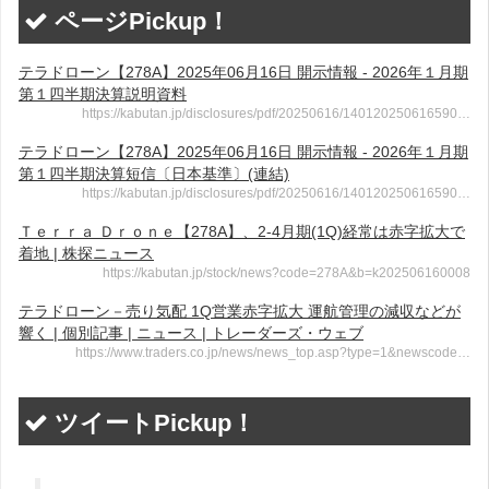
ページPickup！
テラドローン【278A】2025年06月16日 開示情報 - 2026年１月期
第１四半期決算説明資料
https://kabutan.jp/disclosures/pdf/20250616/140120250616590…
テラドローン【278A】2025年06月16日 開示情報 - 2026年１月期
第１四半期決算短信〔日本基準〕(連結)
https://kabutan.jp/disclosures/pdf/20250616/140120250616590…
Ｔｅｒｒａ Ｄｒｏｎｅ【278A】、2-4月期(1Q)経常は赤字拡大で
着地 | 株探ニュース
https://kabutan.jp/stock/news?code=278A&b=k202506160008
テラドローン－売り気配 1Q営業赤字拡大 運航管理の減収などが
響く | 個別記事 | ニュース | トレーダーズ・ウェブ
https://www.traders.co.jp/news/news_top.asp?type=1&newscode…
ツイートPickup！