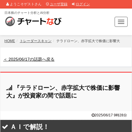
ようこそゲストさん
ユーザ登録
ログイン
日本株のチャート分析とAI分析
T
o
g
g
HOME
トレーダースキャン
テラドローン、赤字拡大で株価に影響大
l
e
n
＜ 2025/06/17の話題へ戻る
a
v
i
g
『テラドローン、赤字拡大で株価に影響
a
t
大』が投資家の間で話題に
i
o
n
2025/06/17 9時28分
ＡＩで解説！