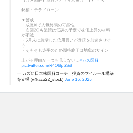
銘柄：テラドローン
▼警戒
・成長❌で人気終焉の可能性
・次回2Qも業績は低調の予定で株価上昇の材料
が消滅
・5月末に急増した信用買いが暴落を加速させそ
う
・そもそも赤字のため期待終了は地獄のサイン
上がる理由が一つも見えない…
#カズ図解
pic.twitter.com/R4Ol8pSSi8
— カズ＠日本株図解コーチ｜投資のマイルール構築
を支援 (@kazu22_stock)
June 16, 2025