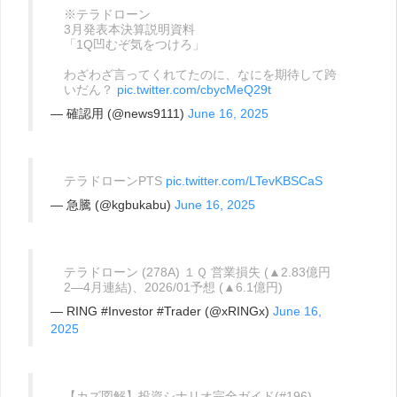
※テラドローン
3月発表本決算説明資料
「1Q凹むぞ気をつけろ」
わざわざ言ってくれてたのに、なにを期待して跨
いだん？
pic.twitter.com/cbycMeQ29t
— 確認用 (@news9111)
June 16, 2025
テラドローンPTS
pic.twitter.com/LTevKBSCaS
— 急騰 (@kgbukabu)
June 16, 2025
テラドローン (278A) １Ｑ 営業損失 (▲2.83億円
2―4月連結)、2026/01予想 (▲6.1億円)
— RING #Investor #Trader (@xRINGx)
June 16,
2025
【カズ図解】投資シナリオ完全ガイド(#196)