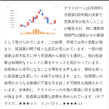
テラドローンは2026年1
月期第1四半期の決算で
営業赤字が拡大したこと
が報告され、特に運航管
理部門の減収がその要因
として挙げられています。この結果、市場では売り気配が強
まり、投資家の間で様々な反応が見られています。一部の投
資家は赤字拡大に伴う失望感から損切りを選択し、他の投資
家は短期的なトレンドに乗るチャンスを見計らっています。
決算前から赤字になることを警告する声もあり、期待を持っ
た投資家は失望している様子が伺えます。また、信用買いの
急増がさらなる株価の下落を引き起こす可能性も指摘されて
います。全体的に、テラドローンの今後の業績に対する懸念
が強まる中、投資家は慎重な姿勢を求められています。(サプ
ライズ…★★★☆☆ インパクト…★★★★☆)