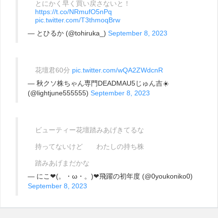
とにかく早く買い戻さないと！
https://t.co/NRmufO5nPq
pic.twitter.com/T3thmoqBrw
— とひるか (@tohiruka_)
September 8, 2023
花壇君60分
pic.twitter.com/wQA2ZWdcnR
— 秋クソ株ちゃん専門DEADMAU5じゅん吉☀️
(@lightjune555555)
September 8, 2023
ビューティー花壇踏みあげきてるな
持ってないけど わたしの持ち株
踏みあげまだかな
— にこ❤(。・ω・。)❤飛躍の初年度 (@0youkoniko0)
September 8, 2023