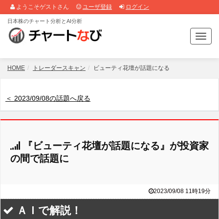
ようこそゲストさん
ユーザ登録
ログイン
日本株のチャート分析とAI分析
T
o
g
g
HOME
トレーダースキャン
ビューティ花壇が話題になる
l
e
n
＜ 2023/09/08の話題へ戻る
a
v
i
g
『ビューティ花壇が話題になる』が投資家
a
t
の間で話題に
i
o
n
2023/09/08 11時19分
ＡＩで解説！