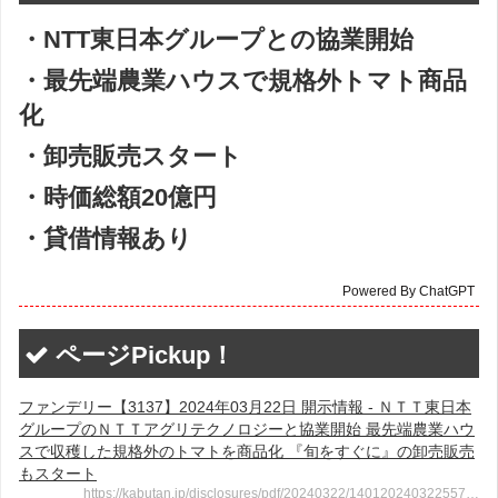
・NTT東日本グループとの協業開始
・最先端農業ハウスで規格外トマト商品
化
・卸売販売スタート
・時価総額20億円
・貸借情報あり
Powered By ChatGPT
ページPickup！
ファンデリー【3137】2024年03月22日 開示情報 - ＮＴＴ東日本
グループのＮＴＴアグリテクノロジーと協業開始 最先端農業ハウ
スで収穫した規格外のトマトを商品化 『旬をすぐに』の卸売販売
もスタート
https://kabutan.jp/disclosures/pdf/20240322/140120240322557…