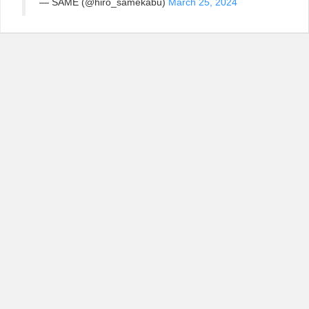
— SAME (@hiro_samekabu)
March 25, 2024