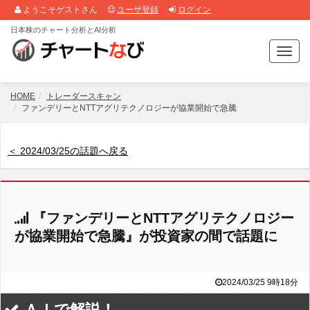
ようこそゲストさん
ユーザ登録
ログイン
日本株のチャート分析とAI分析
T
o
g
g
HOME
トレーダースキャン
l
ファンデリーとNTTアグリテクノロジーが協業開始で急騰
e
n
a
＜ 2024/03/25の話題へ戻る
v
i
g
a
『ファンデリーとNTTアグリテクノロジー
t
i
が協業開始で急騰』が投資家の間で話題に
o
n
2024/03/25 9時18分
ＡＩで解説！