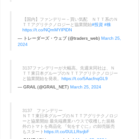
【国内】ファンデリー－買い気配 ＮＴＴ系のＮ
ＴＴアグリテクノロジーと協業開始
#投資
#株
https://t.co/NQmMYIPlDN
— トレーダーズ・ウェブ (@traders_web)
March 25,
2024
3137ファンデリーが大幅高。先週末同社は、Ｎ
ＴＴ東日本グループのＮＴＴアグリテクノロジー
と協業開始を発表。
https://t.co/5AacfnqGL9
— GRAIL (@GRAIL_NET)
March 25, 2024
3137 ファンデリー
ＮＴＴ東日本グループのＮＴＴアグリテクノロジ
ーと協業開始 最先端農業ハウスで収穫した規格
外のトマトを商品化 『旬をすぐに』の卸売販売
もスタート
https://t.co/0ULLRsrjbF