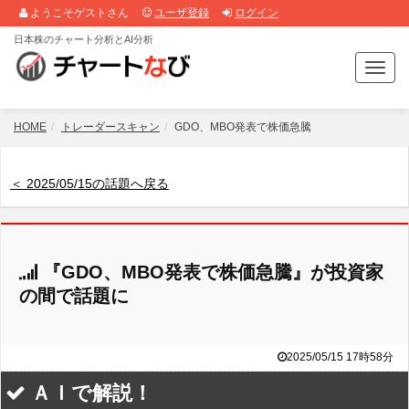
ようこそゲストさん
ユーザ登録
ログイン
日本株のチャート分析とAI分析
T
o
g
g
HOME
トレーダースキャン
GDO、MBO発表で株価急騰
l
e
n
＜ 2025/05/15の話題へ戻る
a
v
i
g
『GDO、MBO発表で株価急騰』が投資家
a
t
の間で話題に
i
o
n
2025/05/15 17時58分
ＡＩで解説！