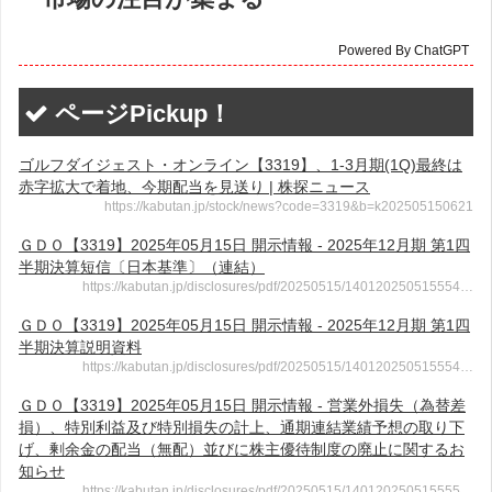
Powered By ChatGPT
ページPickup！
ゴルフダイジェスト・オンライン【3319】、1-3月期(1Q)最終は
赤字拡大で着地、今期配当を見送り | 株探ニュース
https://kabutan.jp/stock/news?code=3319&b=k202505150621
ＧＤＯ【3319】2025年05月15日 開示情報 - 2025年12月期 第1四
半期決算短信〔日本基準〕（連結）
https://kabutan.jp/disclosures/pdf/20250515/140120250515554…
ＧＤＯ【3319】2025年05月15日 開示情報 - 2025年12月期 第1四
半期決算説明資料
https://kabutan.jp/disclosures/pdf/20250515/140120250515554…
ＧＤＯ【3319】2025年05月15日 開示情報 - 営業外損失（為替差
損）、特別利益及び特別損失の計上、通期連結業績予想の取り下
げ、剰余金の配当（無配）並びに株主優待制度の廃止に関するお
知らせ
https://kabutan.jp/disclosures/pdf/20250515/140120250515555…