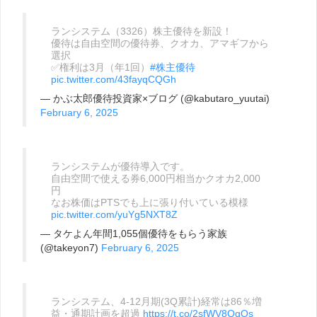
ランシステム（3326）株主優待を新設！
優待は自由空間の優待券、クオカ、アマギフから
選択
✅権利は3月（年1回）
#株主優待
pic.twitter.com/43fayqCQGh
— かぶ太郎優待投資家×ブログ (@kabutaro_yuutai)
February 6, 2025
ランシステムが優待導入です。
自由空間で使える券6,000円相当かクオカ2,000
円
なお株価はPTSでも上に張り付いている模様
pic.twitter.com/yuYg5NXT8Z
— タケよん年間1,055個優待をもらう家族
(@takeyon7)
February 6, 2025
ランシステム、4-12月期(3Q累計)経常は86％増
益・通期計画を超過
https://t.co/2sfWV8QqOs