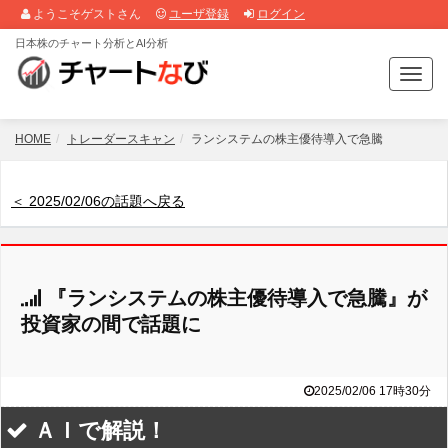
ようこそゲストさん
ユーザ登録
ログイン
日本株のチャート分析とAI分析
T
o
g
g
HOME
トレーダースキャン
ランシステムの株主優待導入で急騰
l
e
n
＜ 2025/02/06の話題へ戻る
a
v
i
g
『ランシステムの株主優待導入で急騰』が
a
t
投資家の間で話題に
i
o
n
2025/02/06 17時30分
ＡＩで解説！