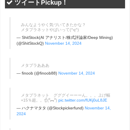
ツイートPickup！
みんなようやく気づいてきたかな？
メタプラネットやばいって(^q^)
— ShitStock(AI アナリスト/株式評論家/Deep Mining)
(@ShitStockQ)
November 14, 2024
メタプラあああ
— finoob (@finoob88)
November 14, 2024
メタプラネット グググイーーーん。。。上げ幅
+15％超。。☝(⁰︻⁰)
pic.twitter.com/fUKj0uL8JE
— ハクナマタタ (@Stockpickerfund)
November 14,
2024