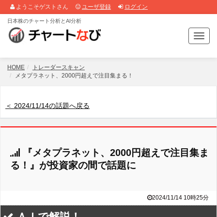
ようこそゲストさん
ユーザ登録
ログイン
日本株のチャート分析とAI分析
T
o
g
g
HOME
トレーダースキャン
l
メタプラネット、2000円超えで注目集まる！
e
n
a
＜ 2024/11/14の話題へ戻る
v
i
g
a
『メタプラネット、2000円超えで注目集ま
t
i
る！』が投資家の間で話題に
o
n
2024/11/14 10時25分
ＡＩで解説！