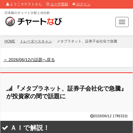
ようこそゲストさん
ユーザ登録
ログイン
日本株のチャート分析とAI分析
T
o
g
g
HOME
トレーダースキャン
メタプラネット、証券子会社化で急騰
l
e
n
＜ 2026/06/12の話題へ戻る
a
v
i
g
『メタプラネット、証券子会社化で急騰』
a
t
が投資家の間で話題に
i
o
n
2026/06/12 17時33分
ＡＩで解説！