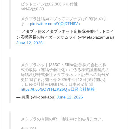
ビットコインは62,800ドル付近
mNAVは0.89
メタプラは結局マゾってマゾナブは0.9割れのま
ま‍…
pic.twitter.com/YjOjDTN6Vs
— メタプラ侍⚔️メタプラネット応援隊長兼ビットコイ
ン応援隊長⚔️時々ダースサムライ (@Metaplazamurai)
June 12, 2026
メタプラネット[3350]：Siiibo証券株式会社の株
式の取得（連結子会社化）に係る株式譲渡契約の
締結及び株式会社メタプラネット証券への商号変
更に関するお知らせ 2026年6月12日(適時開示)
：日経会社情報DIGITAL：日本経済新聞
https://t.co/5OVH4ZK26Q
#日経会社情報
— 急騰 (@kgbukabu)
June 12, 2026
メタプラの今回のIR、地味やけど結構デカい。
今までは