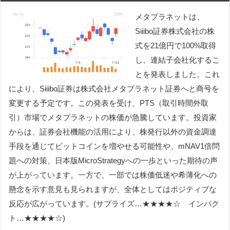
メタプラネットは、
Siiibo証券株式会社の株
式を21億円で100%取得
し、連結子会社化するこ
とを発表しました。これ
により、Siiibo証券は株式会社メタプラネット証券へと商号を
変更する予定です。この発表を受け、PTS（取引時間外取
引）市場でメタプラネットの株価が急騰しています。投資家
からは、証券会社機能の活用により、株発行以外の資金調達
手段を通じてビットコインを増やせる可能性や、mNAV1倍問
題への対策、日本版MicroStrategyへの一歩といった期待の声
が上がっています。一方で、一部では株価低迷や希薄化への
懸念を示す意見も見られますが、全体としてはポジティブな
反応が広がっています。(サプライズ…★★★★☆ インパク
ト…★★★★☆)