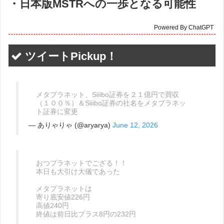
・日本版MSTRへの一歩となる可能性
Powered By ChatGPT
ツイートPickup！
メタプラネット、Siiibo証券を２１億円で買収
（１００％）＆Siiibo証券の社名をメタプラネッ
ト証券に変更
— ありゃりゃ (@aryarya)
June 12, 2026
おつプラネットでござる！！
本日も大引け大儀であった
メタプラネットは
寄り底安値226円
高値240円
終値は前日比プラス8円の232円