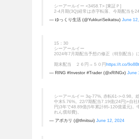
シーアールイー <3458.T> [東証Ｐ]
2-4月期(3Q)経常は赤字転落、今期配当を
— ゆっくり生活 (@YukkuriSeikatsu)
June 12
15：30
シーアールイー
2024年7月期配当予想の修正（特別配当）
期末配当 ２６円→５０円
https://t.co/9o8
— RING #Investor #Trader (@xRINGx)
June 
シーアールイー 3q-77%, 赤転61->-0.98。
中末5.76%。22/7期配当7.19億(24円)+自社
円)3年で48.89億(5年累計85-120億還元)
れん償却費)。
— アポカリ (@tfmitsui)
June 12, 2024