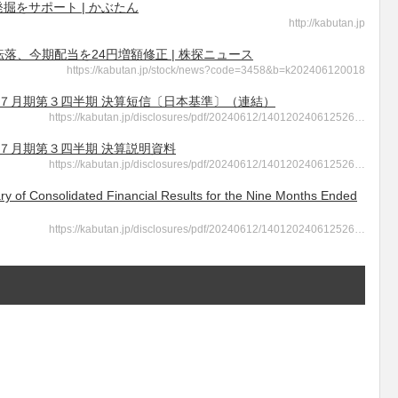
発掘をサポート | かぶたん
http://kabutan.jp
字転落、今期配当を24円増額修正 | 株探ニュース
https://kabutan.jp/stock/news?code=3458&b=k202406120018
2024年７月期第３四半期 決算短信〔日本基準〕（連結）
https://kabutan.jp/disclosures/pdf/20240612/140120240612526…
024年７月期第３四半期 決算説明資料
https://kabutan.jp/disclosures/pdf/20240612/140120240612526…
solidated Financial Results for the Nine Months Ended
https://kabutan.jp/disclosures/pdf/20240612/140120240612526…