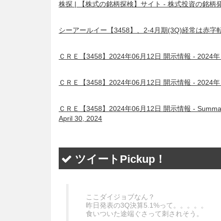
株探 | 【株式の銘柄探検】サイト - 株式投資の銘柄
シーアールイー【3458】、2-4月期(3Q)経常は赤
ＣＲＥ【3458】2024年06月12日 開示情報 - 
ＣＲＥ【3458】2024年06月12日 開示情報 - 2
ＣＲＥ【3458】2024年06月12日 開示情報 - Summary of Con
April 30, 2024
ツイートPickup！
ここダイジョブなん？
昨日発表の3Q決算5.1%って。。。。。
食いついた途端ぐさって刺されそう。