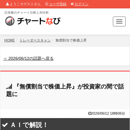
ようこそゲストさん
ユーザ登録
ログイン
日本株のチャート分析とAI分析
T
o
g
g
HOME
トレーダースキャン
無償割当で株価上昇
l
e
n
＜ 2026/06/12の話題へ戻る
a
v
i
g
『無償割当で株価上昇』が投資家の間で話
a
t
題に
i
o
n
2026/06/12 18時06分
ＡＩで解説！