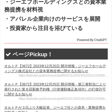
・ジーエフホールディングスとの資本業
務提携を材料視
・アパレル企業向けのサービスを展開
・投資家から注目を浴びている
Powered By ChatGPT
ページPickup！
オルトＰ【3672】2023年12月25日 開示情報 - ジーエフホールデ
ィングス株式会社との資本業務提携に関するお知らせ
https://kabutan.jp/disclosures/pdf/20231225/140120231225508…
オルトＰ【3672】2023年12月25日 開示情報 - 第三者割当により
発行された第８回新株予約権（行使価額修正条項付）の行使許可
に関するお知らせ
https://kabutan.jp/disclosures/pdf/20231225/140120231225508…
オルトＰが３日ぶり大幅反発、ジーエフ社との資本・業務提携を