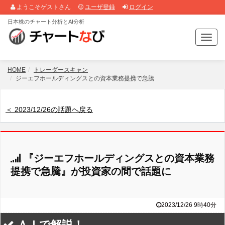
ようこそゲストさん
ユーザ登録
ログイン
日本株のチャート分析とAI分析
T
o
g
g
HOME
トレーダースキャン
l
ジーエフホールディングスとの資本業務提携で急騰
e
n
a
＜ 2023/12/26の話題へ戻る
v
i
g
a
『ジーエフホールディングスとの資本業務
t
i
提携で急騰』が投資家の間で話題に
o
n
2023/12/26 9時40分
ＡＩで解説！