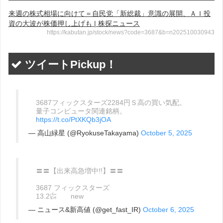
来週の株式相場に向けて＝自民党「新総裁」意識の展開、ＡＩ投
資の大波が株価押し上げも | 株探ニュース
https://kabutan.jp/stock/news?code=3687&b=n202510030943
ツイートPickup！
3687フィックスターズ2284円Ｓ高の買い気配。
量子コンピュータ関連銘柄。
https://t.co/PtXKQb3jOA
— 高山緑星 (@RyokuseTakayama)
October 5, 2025
〓〓【出来高急増中!!】〓〓
3687 フィックスターズ
13.2㌫ new
— ニュース&新高値 (@get_fast_IR)
October 6, 2025