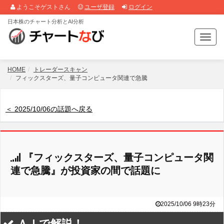
ようこそゲストさん
ユーザ登録
ログイン
日本株のチャート分析とAI分析
T
o
g
g
HOME
トレーダースキャン
l
フィックスターズ、量子コンピュータ関連で急騰
e
n
a
＜ 2025/10/06の話題へ戻る
v
i
g
a
『フィックスターズ、量子コンピュータ関
t
i
連で急騰』が投資家の間で話題に
o
n
2025/10/06 9時23分
ＡＩで解説！