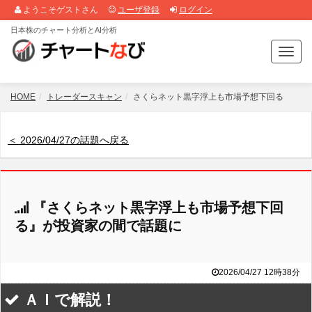
ようこそゲストさん
ユーザ登録
ログイン
日本株のチャート分析とAI分析
T
o
g
g
HOME
トレーダースキャン
さくらネット黒字浮上も市場予想下回る
l
e
n
＜ 2026/04/27の話題へ戻る
a
v
i
g
『さくらネット黒字浮上も市場予想下回
a
t
る』が投資家の間で話題に
i
o
n
2026/04/27 12時38分
ＡＩで解説！