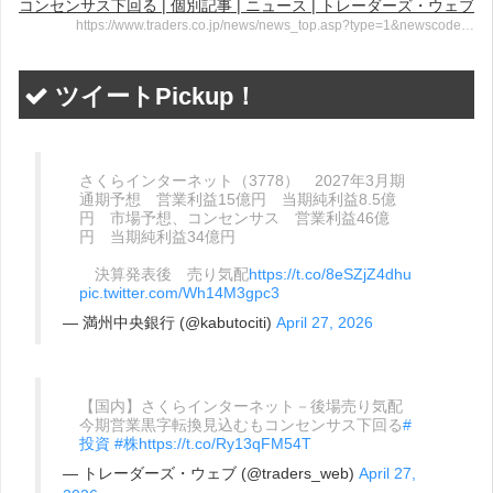
コンセンサス下回る | 個別記事 | ニュース | トレーダーズ・ウェブ
https://www.traders.co.jp/news/news_top.asp?type=1&newscode…
ツイートPickup！
さくらインターネット（3778） 2027年3月期
通期予想 営業利益15億円 当期純利益8.5億
円 市場予想、コンセンサス 営業利益46億
円 当期純利益34億円
決算発表後 売り気配
https://t.co/8eSZjZ4dhu
pic.twitter.com/Wh14M3gpc3
— 満州中央銀行 (@kabutociti)
April 27, 2026
【国内】さくらインターネット－後場売り気配
今期営業黒字転換見込むもコンセンサス下回る
#
投資
#株
https://t.co/Ry13qFM54T
— トレーダーズ・ウェブ (@traders_web)
April 27,