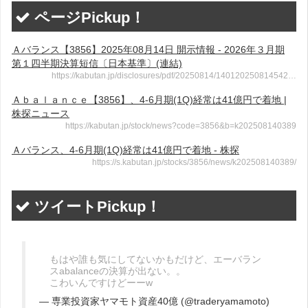
ページPickup！
Ａバランス【3856】2025年08月14日 開示情報 - 2026年３月期
第１四半期決算短信〔日本基準〕(連結)
https://kabutan.jp/disclosures/pdf/20250814/140120250814542…
Ａｂａｌａｎｃｅ【3856】、4-6月期(1Q)経常は41億円で着地 |
株探ニュース
https://kabutan.jp/stock/news?code=3856&b=k202508140389
Ａバランス、4-6月期(1Q)経常は41億円で着地 - 株探
https://s.kabutan.jp/stocks/3856/news/k202508140389/
ツイートPickup！
もはや誰も気にしてないかもだけど、エーバラン
スabalanceの決算が出ない。。
こわいんですけどーーw
— 専業投資家ヤマモト資産40億 (@traderyamamoto)