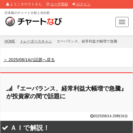
ようこそゲストさん
ユーザ登録
ログイン
日本株のチャート分析とAI分析
T
o
g
g
HOME
トレーダースキャン
エーバランス、経常利益大幅増で急騰
l
e
n
＜ 2025/08/14の話題へ戻る
a
v
i
g
『エーバランス、経常利益大幅増で急騰』
a
t
が投資家の間で話題に
i
o
n
2025/08/14 20時16分
ＡＩで解説！