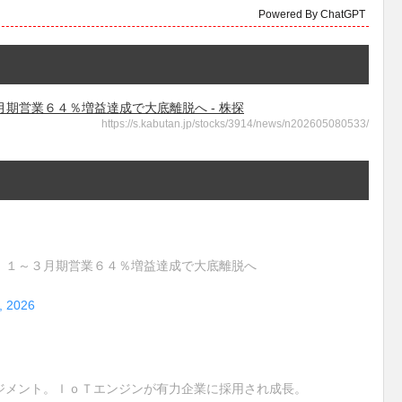
Powered By ChatGPT
期営業６４％増益達成で大底離脱へ - 株探
https://s.kabutan.jp/stocks/3914/news/n202605080533/
、１～３月期営業６４％増益達成で大底離脱へ
, 2026
メント。ＩｏＴエンジンが有力企業に採用され成長。