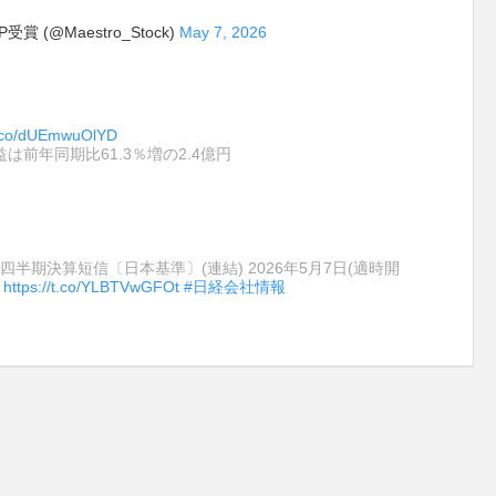
賞 (@Maestro_Stock)
May 7, 2026
/t.co/dUEmwuOlYD
益は前年同期比61.3％増の2.4億円
第１四半期決算短信〔日本基準〕(連結) 2026年5月7日(適時開
聞
https://t.co/YLBTVwGFOt
#日経会社情報