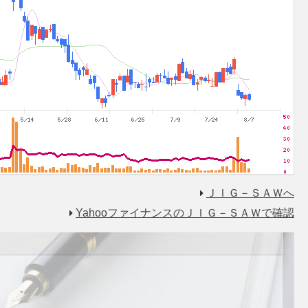
ＪＩＧ－ＳＡＷへ
YahooファイナンスのＪＩＧ－ＳＡＷで確認