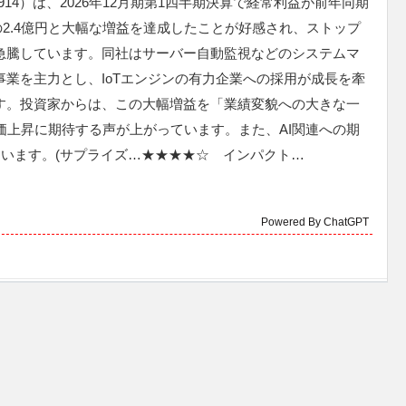
（3914）は、2026年12月期第1四半期決算で経常利益が前年同期
増の2.4億円と大幅な増益を達成したことが好感され、ストップ
急騰しています。同社はサーバー自動監視などのシステムマ
事業を主力とし、IoTエンジンの有力企業への採用が成長を牽
す。投資家からは、この大幅増益を「業績変貌への大きな一
価上昇に期待する声が上がっています。また、AI関連への期
います。(サプライズ…★★★★☆ インパクト…
Powered By ChatGPT