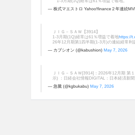
1-3月期(1Q)経常は61％増益で着地。
— 株式マエストロ Yahoo!finance２年連続MVP受
ＪＩＧ－ＳＡＷ【3914】
1-3月期(1Q)経常は61％増益で着地
https:/
26年12月期第1四半期(1-3月)の連結経常利
— カブシオン (@kabushion)
May 7, 2026
ＪＩＧ－ＳＡＷ[3914]：2026年12月期 
示) ：日経会社情報DIGITAL：日本経済新
— 急騰 (@kgbukabu)
May 7, 2026