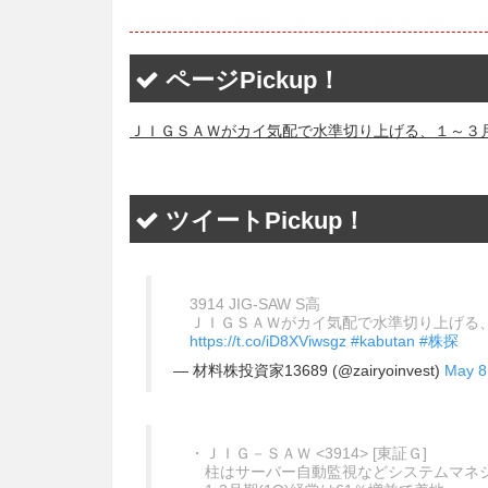
ページPickup！
ＪＩＧＳＡＷがカイ気配で水準切り上げる、１～３月
ツイートPickup！
3914 JIG-SAW S高
ＪＩＧＳＡＷがカイ気配で水準切り上げる
https://t.co/iD8XViwsgz
#kabutan
#株探
— 材料株投資家13689 (@zairyoinvest)
May 8
・ＪＩＧ－ＳＡＷ <3914> [東証Ｇ]
柱はサーバー自動監視などシステムマネジ