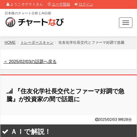
ようこそゲストさん
ユーザ登録
ログイン
日本株のチャート分析とAI分析
T
o
g
g
HOME
トレーダースキャン
住友化学社長交代とファーマ好調で急騰
l
e
n
＜ 2025/02/03の話題へ戻る
a
v
i
g
『住友化学社長交代とファーマ好調で急
a
t
騰』が投資家の間で話題に
i
o
n
2025/02/03 9時28分
ＡＩで解説！