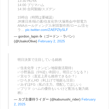
13:30 HOYA
14:00 プリマハム
14:30 合同製鐵/スズデン
15時台（時間は要確認）
JR東日本/味の素/住友化学/大塚商会/中部電力
ANAホールディングス/村田製作所/ローム/京セ
ラ…
pic.twitter.com/ZAEPZfySLF
— gordon_lapin ☕（ゴードン・ラパン）
(@UsakoOlive)
February 2, 2025
明日決算で注目している銘柄
✅住友化学（ナンピン地獄復活期待）
✅小野薬品（5%近い利回り。明日どうなる？）
✅京セラ（直近上昇も維持できるか？）
✅ひろぎんHD（利上げで地銀も注目）
✅みずほFG（私の主力。増配してほしい）
✅プリマ（ハムの優待もいいけど配当も魅力銘
柄）…
— カブ主優待ライダー (@kabunushi_rider)
February
2, 2025