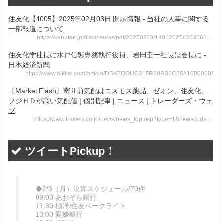
住友化【4005】2025年02月03日 開示情報 - 当社の人事に関する
一部報道について
https://kabutan.jp/disclosures/pdf/20250203/140120250203560…
住友化学社長に水戸信彰専務執行役員、岩田圭一社長は会長に -
日本経済新聞
https://www.nikkei.com/article/DGXZQOUC315R00R30C25A1000000/
〔Market Flash〕寄り前気配はコスモス薬品、ゼオン、住友化、
フジＨＤが高い気配値 | 個別記事 | ニュース | トレーダーズ・ウェ
ブ
https://www.traders.co.jp/news/news_top.asp?type=1&newscode…
ツイートPickup！
◆2/3（月）決算スケジュール/70件
09:00 あおぞら銀行
11:30 極洋/住友ベークライト
13:00 愛媛銀行