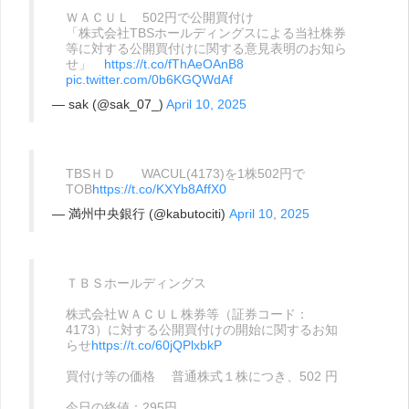
ＷＡＣＵＬ 502円で公開買付け
「株式会社TBSホールディングスによる当社株券
等に対する公開買付けに関する意見表明のお知ら
せ」
https://t.co/fThAeOAnB8
pic.twitter.com/0b6KGQWdAf
— sak (@sak_07_)
April 10, 2025
TBSＨＤ WACUL(4173)を1株502円で
TOB
https://t.co/KXYb8AffX0
— 満州中央銀行 (@kabutociti)
April 10, 2025
ＴＢＳホールディングス
株式会社ＷＡＣＵＬ株券等（証券コード：
4173）に対する公開買付けの開始に関するお知
らせ
https://t.co/60jQPlxbkP
買付け等の価格 普通株式１株につき、502 円
今日の終値：295円