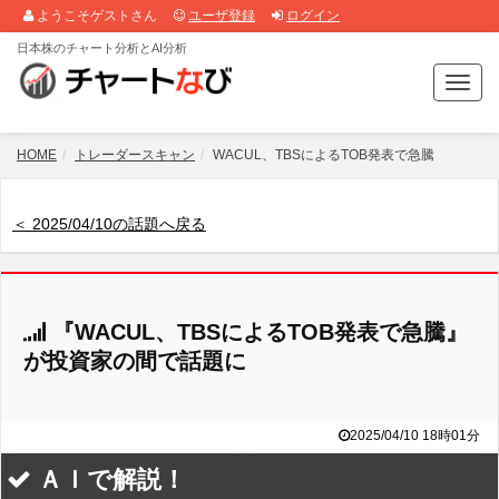
ようこそゲストさん
ユーザ登録
ログイン
日本株のチャート分析とAI分析
T
o
g
g
HOME
トレーダースキャン
WACUL、TBSによるTOB発表で急騰
l
e
n
＜ 2025/04/10の話題へ戻る
a
v
i
g
『WACUL、TBSによるTOB発表で急騰』
a
t
が投資家の間で話題に
i
o
n
2025/04/10 18時01分
ＡＩで解説！