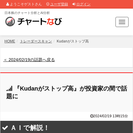
ようこそゲストさん
ユーザ登録
ログイン
日本株のチャート分析とAI分析
T
o
g
g
HOME
トレーダースキャン
Kudanがストップ高
l
e
n
＜ 2024/02/19の話題へ戻る
a
v
i
g
『Kudanがストップ高』が投資家の間で話
a
t
題に
i
o
n
2024/02/19 13時15分
ＡＩで解説！