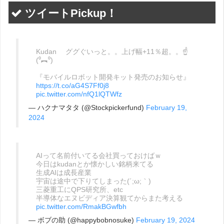
ツイートPickup！
Kudan ググぐいっと。。上げ幅+11％超。。☝
(⁰︻⁰)
『モバイルロボット開発キット発売のお知らせ』
https://t.co/aG4S7Ff0j8
pic.twitter.com/nfQ1lQTWfz
— ハクナマタタ (@Stockpickerfund)
February 19,
2024
AIって名前付いてる会社買っておけばｗ
今日はkudanとか懐かしい銘柄来てる
生成AIは成長産業
宇宙は途中で下りてしまった(´;ω;｀)
三菱重工にQPS研究所、etc
半導体なエヌビディア決算観てからまた考える
pic.twitter.com/RmakBGwfbh
— ボブの助 (@happybobnosuke)
February 19, 2024