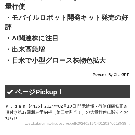
量行使
・モバイルロボット開発キット発売の好
評
・AI関連株に注目
・出来高急増
・日米で小型グロース株物色拡大
Powered By ChatGPT
ページPickup！
Ｋｕｄａｎ【4425】2024年02月19日 開示情報 - 行使価額修正条
項付き第17回新株予約権（第三者割当て）の大量行使に関するお
知らせ
https://kabutan.jp/disclosures/pdf/20240219/140120240218538…