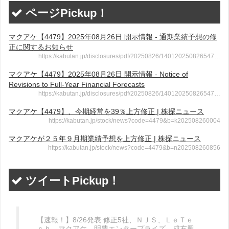
ページPickup！
マクアケ【4479】2025年08月26日 開示情報 - 通期業績予想の修
正に関するお知らせ
https://kabutan.jp/disclosures/pdf/20250826/140120250826547…
マクアケ【4479】2025年08月26日 開示情報 - Notice of
Revisions to Full-Year Financial Forecasts
https://kabutan.jp/disclosures/pdf/20250826/140120250826547…
マクアケ【4479】、今期経常を39％上方修正 | 株探ニュース
https://kabutan.jp/stock/news?code=4479&b=k202508260004
マクアケが２５年９月期業績予想を上方修正 | 株探ニュース
https://kabutan.jp/stock/news?code=4479&b=n202508260856
ツイートPickup！
【速報！】8/26発表 修正5社、ＮＪＳ、ＬｅＴｅ
ｃｈ、マクアケ、明豊エンタープライズ、成友興