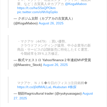
業、など｜古賀真人＠カブアカ
@KogaMaboo
https://t.co/heSSsQPOkm
pic.twitter.com/oNhXqGplio
— クボジム太郎（カブアカの古賀真人）
(@KogaMaboo)
August 26, 2025
・マクアケ（4479）：買い優勢。
クラウドファンディング援用、中小企業等の新
商品・サービスの試験販売に特化したＥＣ運営。
今期経常を39％上方修正。
— 株式マエストロ Yahoo!finance２年連続MVP受賞
(@Maestro_Stock)
August 26, 2025
マクアケ、ＮＪＳ◆今日のフィスコ注目銘柄◆
https://t.co/j0dfMALLaL
#kabutan
#株探
— 朝顔®︎️agricultural trader (@ryukyuasagao)
August
27, 2025