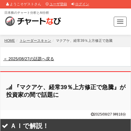
ようこそゲストさん
ユーザ登録
ログイン
日本株のチャート分析とAI分析
T
o
g
g
HOME
トレーダースキャン
マクアケ、経常39％上方修正で急騰
l
e
n
＜ 2025/08/27の話題へ戻る
a
v
i
g
『マクアケ、経常39％上方修正で急騰』が
a
t
投資家の間で話題に
i
o
n
2025/08/27 9時18分
ＡＩで解説！