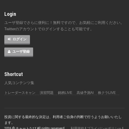
Login
ユーザ登録でさらに便利に！無料ですので、お気軽にご利用ください。
Twitterのアカウントでログインすることも可能です。
ログイン
ユーザ登録
Shortcut
人気コンテンツ集
トレーダースキャン
演習問題
銘柄LIVE
高値予測AI
株クラLIVE
投資に関する最終的な決定は、利用者ご自身の判断で行うようお願いいたし
ます。
2026 © チャートなび All rights reserverd.
利用規約
|
プライバシーポリシー
|