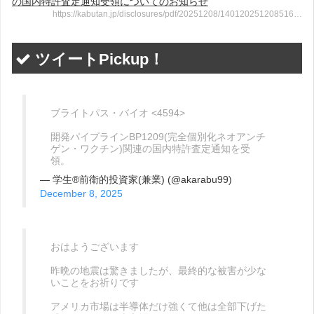
の国内特許査定通知受領についてのお知らせ
https://kabutan.jp/disclosures/pdf/20251208/140120251208516…
ツイートPickup！
ブライトパス・バイオ <4594>
開発パイプラインBP1209(完全個別化ネオアンチ
ゲン・ワクチン)関連の国内特許査定通知を受
領。
— 学生®前衛的投資家(兼業) (@akarabu99)
December 8, 2025
おはようございます
昨晩の地震は驚きましたが、最終的な被害が少な
いことをお祈りです
アメリカ市場は半導体だけ強くて他は全部下げた