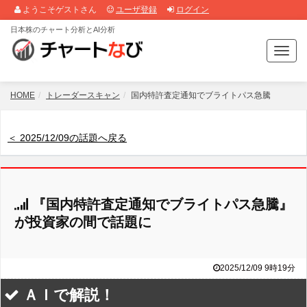
ようこそゲストさん
ユーザ登録
ログイン
日本株のチャート分析とAI分析
T
o
g
g
HOME
トレーダースキャン
国内特許査定通知でブライトパス急騰
l
e
n
＜ 2025/12/09の話題へ戻る
a
v
i
g
『国内特許査定通知でブライトパス急騰』
a
t
が投資家の間で話題に
i
o
n
2025/12/09 9時19分
ＡＩで解説！