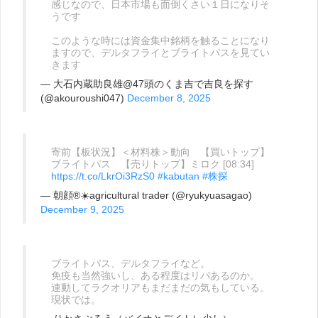
感じなので、日本市場も面倒くさい１日になりそ
うです
このような時には資金集中銘柄を触ることになり
ますので、デルタフライとブライトパスを見てい
きます
— 大石内蔵助良雄@47頭のくま吉で吉良を探す
(@akouroushi047)
December 8, 2025
寄前【板状況】＜材料株＞動向 【買いトップ】
ブライトパス 【売りトップ】ミロク [08:34]
https://t.co/LkrOi3RzS0
#kabutan
#株探
— 朝顔®︎☀️agricultural trader (@ryukyuasagao)
December 9, 2025
ブライトパス、デルタフライなど。
免疫も当然強いし、ある程度はリバあるのか。
連動してラクオリアもまだまだの気もしている。
現状では。