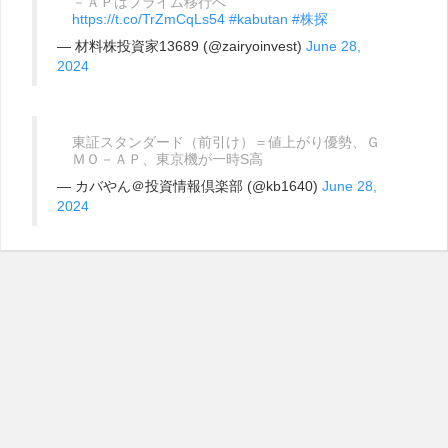
－ＡＰはプライム移行へ
https://t.co/TrZmCqLs54
#kabutan
#株探
— 材料株投資家13689 (@zairyoinvest)
June 28,
2024
東証スタンダード（前引け）＝値上がり優勢、Ｇ
ＭＯ－ＡＰ、東京機が一時S高
— カバやん＠投資情報倶楽部 (@kb1640)
June 28,
2024