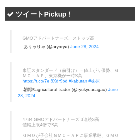
ツイートPickup！
GMOアドパートナーズ、ストップ高
— ありゃりゃ (@aryarya)
June 28, 2024
東証スタンダード（前引け）＝値上がり優勢、Ｇ
ＭＯ－ＡＰ、東京機が一時S高
https://t.co/7eI8Xdr9bd
#kabutan
#株探
— 朝顔®︎️agricultural trader (@ryukyuasagao)
June
28, 2024
4784 GMOアドパートナーズ 3連続S高
値幅上限4倍でS高
ＧＭＯが子会社ＧＭＯ－ＡＰに事業承継、ＧＭＯ