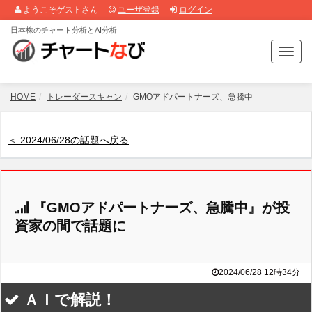
ようこそゲストさん
ユーザ登録
ログイン
日本株のチャート分析とAI分析
T
o
g
g
HOME
トレーダースキャン
GMOアドパートナーズ、急騰中
l
e
n
＜ 2024/06/28の話題へ戻る
a
v
i
g
『GMOアドパートナーズ、急騰中』が投
a
t
資家の間で話題に
i
o
n
2024/06/28 12時34分
ＡＩで解説！