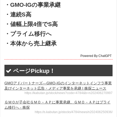
・GMO-IGの事業承継
・連続S高
・値幅上限4倍でS高
・プライム移行へ
・本体から売上継承
Powered By ChatGPT
ページPickup！
GMOアドパートナーズ---GMO-IGのインターネットインフラ事業
及びインターネット広告・メディア事業を承継 | 株探ニュース
https://kabutan.jp/stock/news?code=4784&b=n202406270997
ＧＭＯが子会社ＧＭＯ－ＡＰに事業承継、ＧＭＯ－ＡＰはプライ
ム移行へ - 株探
https://s.kabutan.jp/stocks/4784/news/n202406250936/