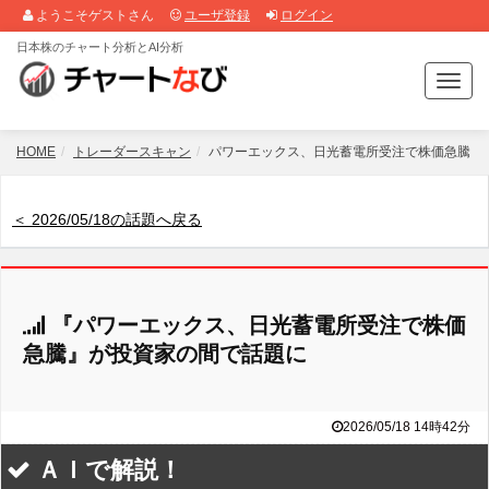
ようこそゲストさん
ユーザ登録
ログイン
日本株のチャート分析とAI分析
T
o
g
g
HOME
トレーダースキャン
パワーエックス、日光蓄電所受注で株価急騰
l
e
n
＜ 2026/05/18の話題へ戻る
a
v
i
g
『パワーエックス、日光蓄電所受注で株価
a
t
急騰』が投資家の間で話題に
i
o
n
2026/05/18 14時42分
ＡＩで解説！