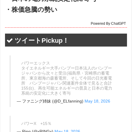
・株価急騰の勢い
Powered By ChatGPT
ツイートPickup！
パワーエックス
タイエネルギー大手バンプー日本法人のバンプー
ジャパンから次々と受注(福島県・宮崎県の蓄電
所、東京都海の森蓄電所、そして今回の日光蓄電
所 バンプージャパン関連案件全体で見ると合計
155台)、再生可能エネルギーの普及と日本の電力
系統の安定化に大きく寄与
— ファニング姉妹 (@D_ELfanning)
May 18, 2026
パワーX +15％
— Ring (@xRINGx)
May 18, 2026