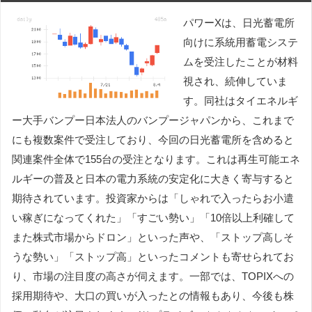
パワーXは、日光蓄電所
向けに系統用蓄電システ
ムを受注したことが材料
視され、続伸していま
す。同社はタイエネルギ
ー大手バンプー日本法人のバンプージャパンから、これまで
にも複数案件で受注しており、今回の日光蓄電所を含めると
関連案件全体で155台の受注となります。これは再生可能エネ
ルギーの普及と日本の電力系統の安定化に大きく寄与すると
期待されています。投資家からは「しゃれで入ったらお小遣
い稼ぎになってくれた」「すごい勢い」「10倍以上利確して
また株式市場からドロン」といった声や、「ストップ高しそ
うな勢い」「ストップ高」といったコメントも寄せられてお
り、市場の注目度の高さが伺えます。一部では、TOPIXへの
採用期待や、大口の買いが入ったとの情報もあり、今後も株