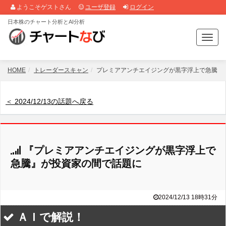
ようこそゲストさん
ユーザ登録
ログイン
日本株のチャート分析とAI分析
T
o
g
g
HOME
トレーダースキャン
プレミアアンチエイジングが黒字浮上で急騰
l
e
n
＜ 2024/12/13の話題へ戻る
a
v
i
g
『プレミアアンチエイジングが黒字浮上で
a
t
急騰』が投資家の間で話題に
i
o
n
2024/12/13 18時31分
ＡＩで解説！