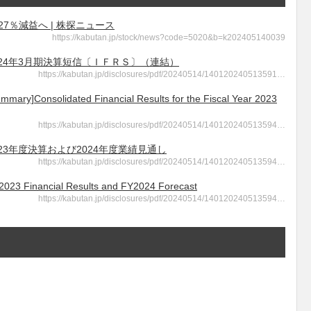
7％減益へ | 株探ニュース
https://kabutan.jp/stock/news?code=5020&b=k202405140039
 2024年3月期決算短信〔ＩＦＲＳ〕（連結）
https://kabutan.jp/disclosures/pdf/20240514/140120240513591…
solidated Financial Results for the Fiscal Year 2023
https://kabutan.jp/disclosures/pdf/20240514/140120240513594…
2023年度決算および2024年度業績見通し
https://kabutan.jp/disclosures/pdf/20240514/140120240513594…
nancial Results and FY2024 Forecast
https://kabutan.jp/disclosures/pdf/20240514/140120240513594…