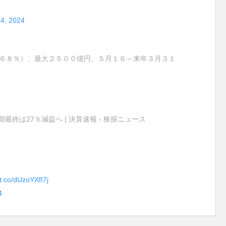
4, 2024
．６８％）、最大２５００億円、５月１６～来年３月３１
最終は27％減益へ | 決算速報 - 株探ニュース
/t.co/dUzoYXfI7j
4