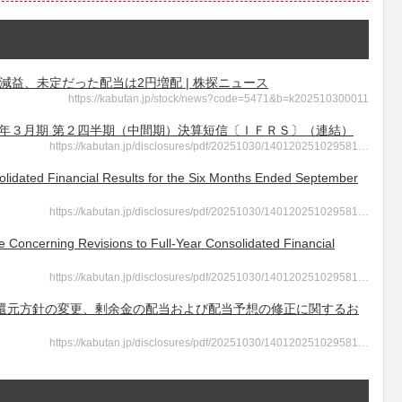
減益、未定だった配当は2円増配 | 株探ニュース
https://kabutan.jp/stock/news?code=5471&b=k202510300011
 2026年３月期 第２四半期（中間期）決算短信〔ＩＦＲＳ〕（連結）
https://kabutan.jp/disclosures/pdf/20251030/140120251029581…
Financial Results for the Six Months Ended September
https://kabutan.jp/disclosures/pdf/20251030/140120251029581…
ing Revisions to Full-Year Consolidated Financial
https://kabutan.jp/disclosures/pdf/20251030/140120251029581…
- 株主還元方針の変更、剰余金の配当および配当予想の修正に関するお
https://kabutan.jp/disclosures/pdf/20251030/140120251029581…