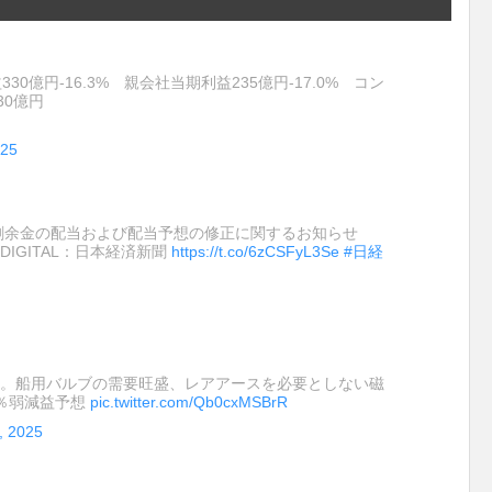
0億円-16.3% 親会社当期利益235億円-17.0% コン
30億円
025
、剰余金の配当および配当予想の修正に関するお知らせ
報DIGITAL：日本経済新聞
https://t.co/6zCSFyL3Se
#日経
地。船用バルブの需要旺盛、レアアースを必要としない磁
％弱減益予想
pic.twitter.com/Qb0cxMSBrR
, 2025