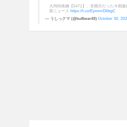
大同特殊鋼【5471】、非開示だった今期最終
探ニュース
https://t.co/EymmrD6bgC
— うしっクマ️ (@bullbear48)
October 30, 20