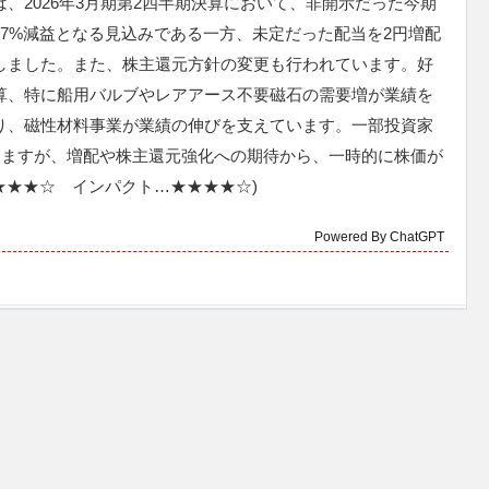
、2026年3月期第2四半期決算において、非開示だった今期
17%減益となる見込みである一方、未定だった配当を2円増配
しました。また、株主還元方針の変更も行われています。好
算、特に船用バルブやレアアース不要磁石の需要増が業績を
り、磁性材料事業が業績の伸びを支えています。一部投資家
りますが、増配や株主還元強化への期待から、一時的に株価が
★★★☆ インパクト…★★★★☆)
Powered By ChatGPT