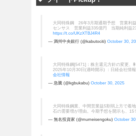
大同特殊鋼 26年3月期通期予想 営業利益33
センサス 営業利益335億円 当期純利益2
https://t.co/UKzXTBJ4R4
— 満州中央銀行 (@kabutociti)
October 30, 2
大同特殊鋼[5471]：株主還元方針の変更
2025年10月30日(適時開示) ：日経会社情
会社情報
— 急騰 (@kgbukabu)
October 30, 2025
大同特殊鋼業、中間営業益5割弱上方で着
石の需要増が理由。今期予想を開示も、15
— 無名投資家 (@mumeisengoku)
October 30