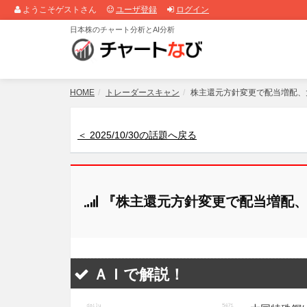
ようこそゲストさん
ユーザ登録
ログイン
日本株のチャート分析とAI分析
HOME
トレーダースキャン
株主還元方針変更で配当増配、
＜ 2025/10/30の話題へ戻る
『株主還元方針変更で配当増配、
ＡＩで解説！