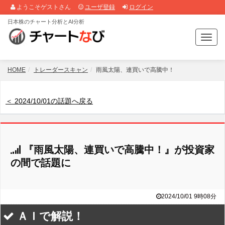
ようこそゲストさん
ユーザ登録
ログイン
日本株のチャート分析とAI分析
T
o
g
g
HOME
トレーダースキャン
雨風太陽、連買いで高騰中！
l
e
n
＜ 2024/10/01の話題へ戻る
a
v
i
g
『雨風太陽、連買いで高騰中！』が投資家
a
t
の間で話題に
i
o
n
2024/10/01 9時08分
ＡＩで解説！