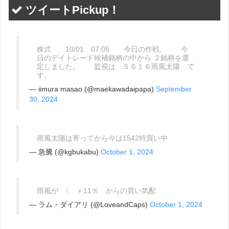
ツイートPickup！
株式 10/01 07:05 今日の作戦。 今
日のデイトレード候補銘柄の中から ２銘柄を選
定しました。 監視は ５６１６雨風太陽 で
す。
— iimura masao (@maekawadaipapa)
September
30, 2024
雨風太陽は寄ってから今は1542特買い中
— 急騰 (@kgbukabu)
October 1, 2024
雨風が ↑ ＋11％ からの買い気配
— ラム・ダイアリ (@LoveandCaps)
October 1, 2024