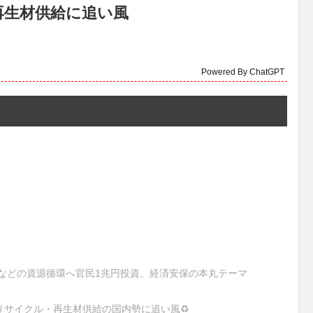
再生材供給に追い風
Powered By ChatGPT
ラなどの資源循環へ官民1兆円投資。経済安保の本丸テーマ
サイクル・再生材供給の国内勢に追い風♻️