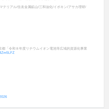
/三菱マテリアル/住友金属鉱山/三和油化/イボキン/アサカ理研/
東京都「令和８年度リチウムイオン電池等広域的資源化事業
6jq4Zm5LFZ
 2026