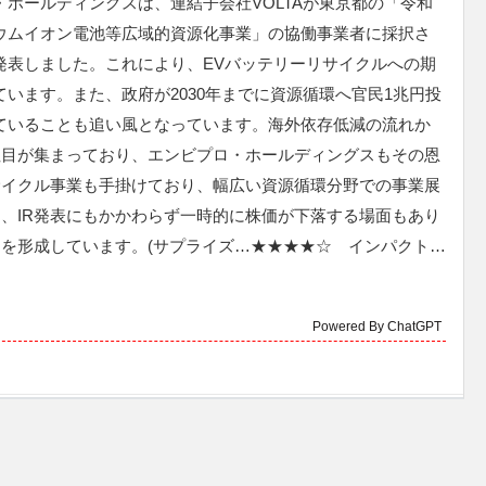
・ホールディングスは、連結子会社VOLTAが東京都の「令和
ウムイオン電池等広域的資源化事業」の協働事業者に採択さ
発表しました。これにより、EVバッテリーリサイクルへの期
ています。また、政府が2030年までに資源循環へ官民1兆円投
ていることも追い風となっています。海外依存低減の流れか
注目が集まっており、エンビプロ・ホールディングスもその恩
サイクル事業も手掛けており、幅広い資源循環分野での事業展
、IR発表にもかかわらず一時的に株価が下落する場面もあり
を形成しています。(サプライズ…★★★★☆ インパクト…
Powered By ChatGPT