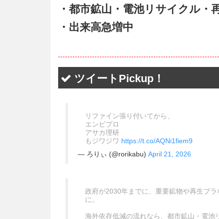
・都市鉱山・電池リサイクル・
・出来高急増中
ツイートPickup！
リファイン張り付いてから、
エンビプロ
アサカ理研
もジワジワ
https://t.co/AQNi1fiem9
— ろりぃ (@rorikabu)
April 21, 2026
政府が2030年までに、重要鉱物や再生プ
に。
海外依存低減の流れなら、都市鉱山・電池リ