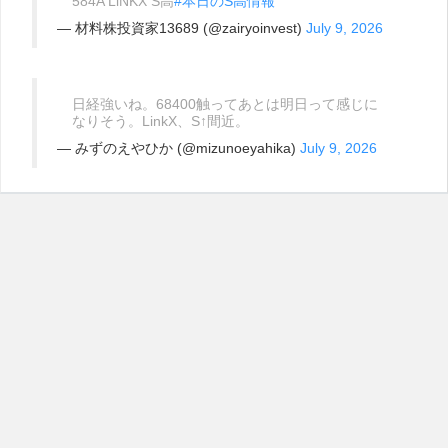
584A LiNKX S高
#本日のS高情報
— 材料株投資家13689 (@zairyoinvest)
July 9, 2026
日経強いね。68400触ってあとは明日って感じに
なりそう。LinkX、S↑間近。
— みずのえやひか (@mizunoeyahika)
July 9, 2026