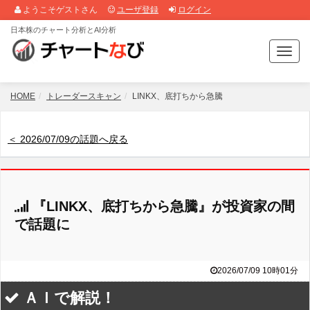
ようこそゲストさん
ユーザ登録
ログイン
日本株のチャート分析とAI分析
T
o
g
g
HOME
トレーダースキャン
LINKX、底打ちから急騰
l
e
n
＜ 2026/07/09の話題へ戻る
a
v
i
g
『LINKX、底打ちから急騰』が投資家の間
a
t
で話題に
i
o
n
2026/07/09 10時01分
ＡＩで解説！