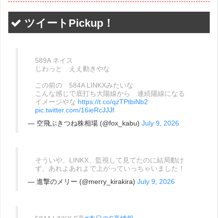
ツイートPickup！
589A ネイス
じわっと ええ動きやな
この前の 584A LINKXみたいな
こんな感じで底打ち大陽線から 連続陽線になる
イメージやな
https://t.co/qzTPtbiNb2
pic.twitter.com/16ieRcJJJf
— 空飛ぶきつね株相場 (@fox_kabu)
July 9, 2026
そういや、LINKX、監視して見てたのに結局動け
ず、あれよあれよで上がっていっちゃいました！
— 進撃のメリー (@merry_kirakira)
July 9, 2026